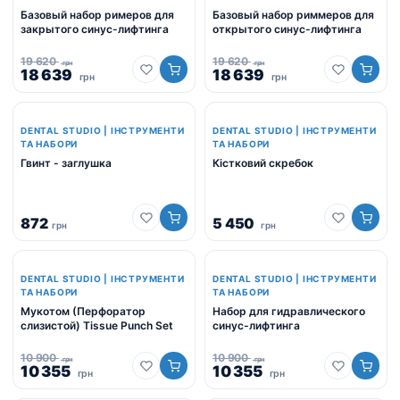
Базовый набор римеров для
Базовый набор риммеров для
закрытого синус-лифтинга
открытого синус-лифтинга
19 620
19 620
грн
грн
Оригінальна
Поточна
Оригінальна
Поточна
18 639
18 639
грн
грн
ціна:
ціна:
ціна:
ціна:
19
18
19
18
620
639
620
639
грн.
DENTAL STUDIO | ІНСТРУМЕНТИ
грн.
грн.
DENTAL STUDIO | ІНСТРУМЕНТИ
грн.
ТА НАБОРИ
ТА НАБОРИ
Гвинт - заглушка
Кістковий скребок
872
5 450
грн
грн
-5%
-5%
DENTAL STUDIO | ІНСТРУМЕНТИ
DENTAL STUDIO | ІНСТРУМЕНТИ
ТА НАБОРИ
ТА НАБОРИ
Мукотом (Перфоратор
Набор для гидравлического
слизистой) Tissue Punch Set
синус-лифтинга
10 900
10 900
грн
грн
Оригінальна
Поточна
Оригінальна
Поточна
10 355
10 355
грн
грн
ціна:
ціна:
ціна:
ціна: