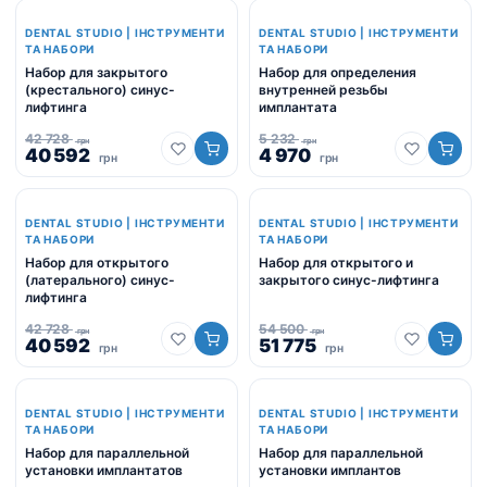
10
10
10
10
900
355
900
355
-5%
-5%
грн.
DENTAL STUDIO | ІНСТРУМЕНТИ
грн.
грн.
DENTAL STUDIO | ІНСТРУМЕНТИ
грн.
ТА НАБОРИ
ТА НАБОРИ
Набор для закрытого
Набор для определения
(крестального) синус-
внутренней резьбы
лифтинга
имплантата
42 728
5 232
грн
грн
Оригінальна
Поточна
Оригінальна
Поточна
40 592
4 970
грн
грн
ціна:
ціна:
ціна:
ціна:
42
40
5
4
728
592
232
970
-5%
-5%
грн.
DENTAL STUDIO | ІНСТРУМЕНТИ
грн.
грн.
DENTAL STUDIO | ІНСТРУМЕНТИ
грн.
ТА НАБОРИ
ТА НАБОРИ
Набор для открытого
Набор для открытого и
(латерального) синус-
закрытого синус-лифтинга
лифтинга
42 728
54 500
грн
грн
Оригінальна
Поточна
Оригінальна
Поточна
40 592
51 775
грн
грн
ціна:
ціна:
ціна:
ціна:
42
40
54
51
728
592
500
775
-5%
-5%
грн.
DENTAL STUDIO | ІНСТРУМЕНТИ
грн.
грн.
DENTAL STUDIO | ІНСТРУМЕНТИ
грн.
ТА НАБОРИ
ТА НАБОРИ
Набор для параллельной
Набор для параллельной
установки имплантатов
установки имплантов