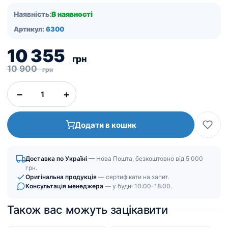
Наявність:
В наявності
Артикул:
6300
Оригінальна
Поточна
10 355
грн
ціна:
ціна:
10 900
грн
10
10
−
+
900
355
грн.
грн.
Додати в кошик
Доставка по Україні
— Нова Пошта, безкоштовно від 5 000
грн.
Оригінальна продукція
— сертифікати на запит.
Консультація менеджера
— у будні 10:00–18:00.
Також вас можуть зацікавити