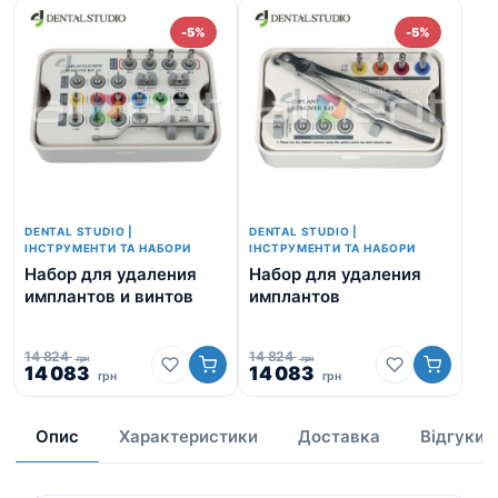
-5%
-5%
DENTAL STUDIO |
DENTAL STUDIO |
ІНСТРУМЕНТИ ТА НАБОРИ
ІНСТРУМЕНТИ ТА НАБОРИ
Набор для удаления
Набор для удаления
Хи
имплантов и винтов
имплантов
тр
Se
14 824
14 824
грн
грн
Оригінальна
Поточна
Оригінальна
Поточна
14 083
14 083
15 
грн
грн
Ор
ціна:
ціна:
ціна:
ціна:
14
ці
14
14
14
14
15
824
083
824
083
Опис
Характеристики
Доставка
Відгуки
2
грн.
грн.
грн.
грн.
гр