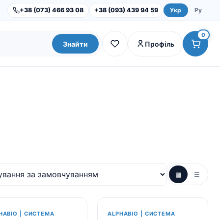
+38 (073) 466 93 08
+38 (093) 439 94 59
Укр
Ру
0
Знайти
Профіль
▦
☰
Dental Studio |
Обладнання
Інструменти та набори
HABIO | СИСТЕМА
ALPHABIO | СИСТЕМА