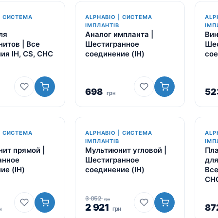
| СИСТЕМА
ALPHABIO | СИСТЕМА
ALP
ІМПЛАНТІВ
ІМП
ля
Аналог импланта |
Вин
итов | Все
Шестигранное
Ше
ия IH, CS, CHC
соединение (IH)
сое
698
52
грн
| СИСТЕМА
ALPHABIO | СИСТЕМА
ALP
-4%
ІМПЛАНТІВ
ІМП
ит прямой |
Мультиюнит угловой |
Пла
анное
Шестигранное
для
ие (IH)
соединение (IH)
Все
CH
3 052
грн
2 921
87
н
грн