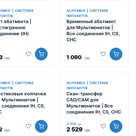
HABIO | СИСТЕМА
ALPHABIO | СИСТЕМА
ЛАНТІВ
ІМПЛАНТІВ
т абатмента |
Временный абатмент
стигранное
для Мультиюнитов |
динение (IH)
Все соединения IH, CS,
CHC
3
1 090
грн
грн
HABIO | СИСТЕМА
ALPHABIO | СИСТЕМА
-3%
ЛАНТІВ
ІМПЛАНТІВ
стиковые колпачки
Скан-трансфер
 Мультиюнитов |
CAD/CAM для
 соединения IH, CS,
Мультиюнитов | Все
C
соединения IH, CS, CHC
2 616
грн
2 529
2
грн
грн