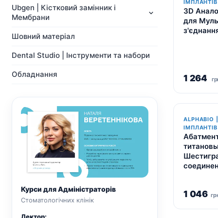
NeoBiotech
ІМПЛАНТІВ
Ортопедія
Ubgen | Кістковий замінник і
3D Анал
Імпланти
Система Мульти-Юніт
Мембрани
для Мульт
Ортопедія
абатментів
з'єднання
Система Мульти-Юніт
CAD/CAM
Шовний матеріал
абатментів
Хірургічні свердла
Dental Studio | Інструменти та набори
CAD/CAM
Показати всі
Показати всі
Обладнання
1 264
гр
ALPHABIO 
ІМПЛАНТІВ
Абатмен
титановы
Шестигр
соединен
Курси для Адміністраторів
1 046
гр
Стоматологічних клінік
Лектор: