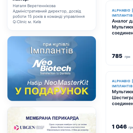
Наталя Веретеннікова
ALPHABIO 
Адміністративний директор, досвід
ІМПЛАНТІВ
роботи 15 років в команді управління
Аналог д
Q:Clinic м. Київ
Мультиюн
соединен
785
грн
ALPHABIO 
ІМПЛАНТІВ
Мультиюн
Шестигр
соединен
1 046
гр