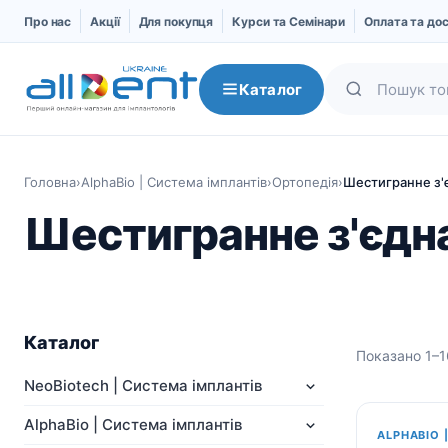
Про нас
Акції
Для покупця
Курси та Семінари
Оплата та до
Каталог
Головна
›
AlphaBio | Система імплантів
›
Ортопедія
›
Шестигранне з'є
Шестигранне з'єдна
Каталог
Показано 1–16
NeoBiotech | Система
AlphaBio | Система
NeoBiotech | Система імплантів
імплантів
імплантів
AlphaBio | Система імплантів
Про компанію
Імпланти
ALPHABIO 