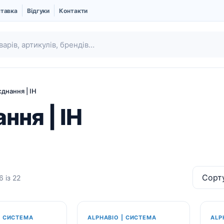
ставка
Відгуки
Контакти
днання | IH
ння | IH
 із 22
Ubgen | Кістковий
Шовний матеріал
замінник і Мембрани
Про компанію UBGEN
| СИСТЕМА
ALPHABIO | СИСТЕМА
ALP