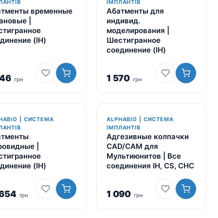
ЛАНТІВ
ІМПЛАНТІВ
атменты временные
Абатменты для
ановые |
индивид.
стигранное
моделирования |
динение (IH)
Шестигранное
соединение (IH)
046
1 570
грн
грн
HABIO | СИСТЕМА
ALPHABIO | СИСТЕМА
-33%
ЛАНТІВ
ІМПЛАНТІВ
атменты
Адгезивные колпачки
овидные |
CAD/CAM для
стигранное
Мультиюнитов | Все
динение (IH)
соединения IH, CS, CHC
654
1 090
грн
грн