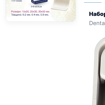
грн.
Набо
Denta