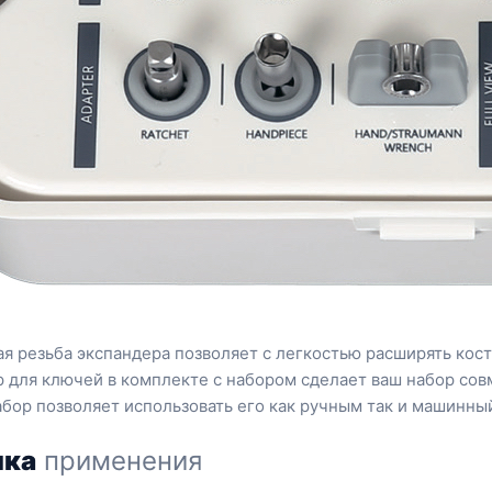
ая резьба экспандера позволяет с легкостью расширять кост
р для ключей в комплекте с набором сделает ваш набор сов
абор позволяет использовать его как ручным так и машинны
ика
применения