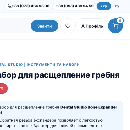
+38 (073) 466 93 08
+38 (093) 439 94 59
Укр
Ру
0
Знайти
Профіль
TAL STUDIO | ІНСТРУМЕНТИ ТА НАБОРИ
абор для расщепление гребня
5%
абор для расщепление гребня
Dental Studio Bone Expander
Dental Studio |
Обладнання
it
Інструменти та набори
 Обратная резьба экспандера позволяет с легкостью
асширять кость.
- Адаптер для ключей в комплекте с