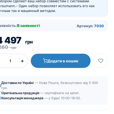
абором сделает ваш набор совместим с системами
traumann.
- Один набор позволяет использовать его как
учным так и машинный методом.
аявність:
В наявності
Артикул:
7030
ригінальна
оточна
4 497
грн
іна:
іна:
 260
грн
5
4
+
Додати в кошик
60
97
рн.
рн.
Доставка по Україні
— Нова Пошта, безкоштовно від 5 000
грн.
Оригінальна продукція
— сертифікати на запит.
Консультація менеджера
— у будні 10:00–18:00.