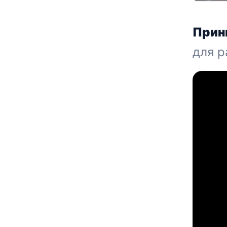
Прин
для р