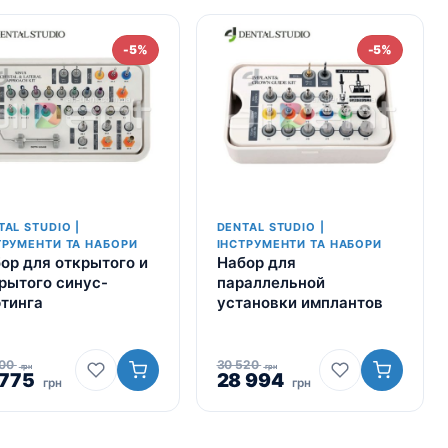
-5%
-5%
TAL STUDIO |
DENTAL STUDIO |
ТРУМЕНТИ ТА НАБОРИ
ІНСТРУМЕНТИ ТА НАБОРИ
ор для открытого и
Набор для
рытого синус-
параллельной
тинга
установки имплантов
500
30 520
грн
грн
игінальна
 775
Поточна
Оригінальна
28 994
Поточна
грн
грн
а:
ціна:
ціна:
ціна:
51
30
28
0
775
520
994