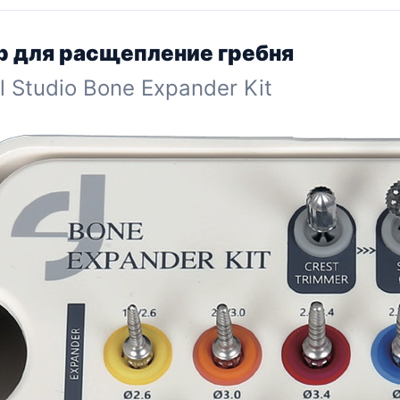
грн.
грн.
грн.
грн
р для расщепление гребня
l Studio Bone Expander Kit