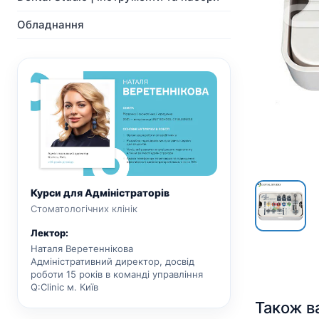
NeoBiotech
Ортопедія
Імпланти
Система Мульти-Юніт
Обладнання
Ортопедія
абатментів
Система Мульти-Юніт
CAD/CAM
абатментів
Хірургічні свердла
CAD/CAM
Показати всі
Показати всі
Курси для Адміністраторів
Стоматологічних клінік
Лектор:
Наталя Веретеннікова
Адміністративний директор, досвід
роботи 15 років в команді управління
Q:Clinic м. Київ
Також в