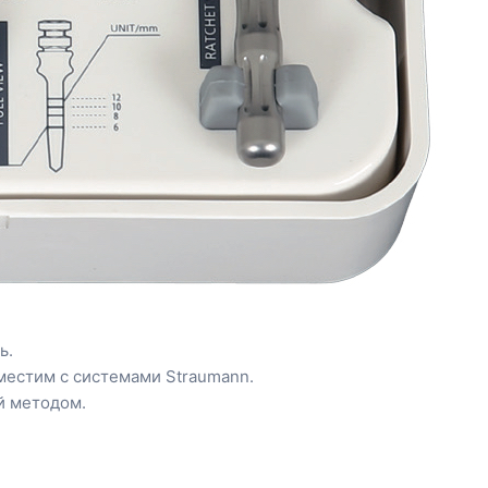
ь.
местим с системами Straumann.
й методом.