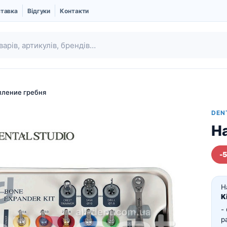
ставка
Відгуки
Контакти
пление гребня
DEN
Н
-
Н
Ubgen | Кістковий
Шовний матеріал
K
замінник і Мембрани
-
Про компанію UBGEN
р