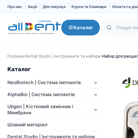
Про нас
Акції
Для покупця
Курси та Семінари
Оплата та до
Каталог
Головна
›
Dental Studio | Інструменти та набори
›
Набор для расще
Каталог
NeoBiotech | Система імплантів
AlphaBio | Система імплантів
Ubgen | Кістковий замінник і
Мембрани
NeoBiotech | Система
AlphaBio | Система
імплантів
імплантів
Шовний матеріал
Про компанію
Імпланти
Dental Studio | Інструменти та набори