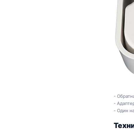
- Обратн
- Адапте
- Один н
Техн