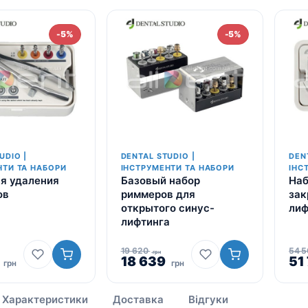
-5%
-5%
UDIO |
DENTAL STUDIO |
DEN
НТИ ТА НАБОРИ
ІНСТРУМЕНТИ ТА НАБОРИ
ІНС
я удаления
Базовый набор
Наб
ов
риммеров для
зак
открытого синус-
лиф
лифтинга
19 620
54 
грн
альна
3
Поточна
Оригінальна
18 639
Поточна
Ор
51
грн
грн
ціна:
ціна:
ціна:
цін
14
19
18
54
Характеристики
Доставка
Відгуки
083
620
639
50