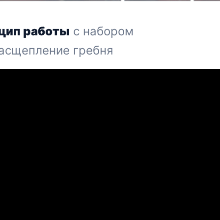
цип работы
с набором
асщепление гребня