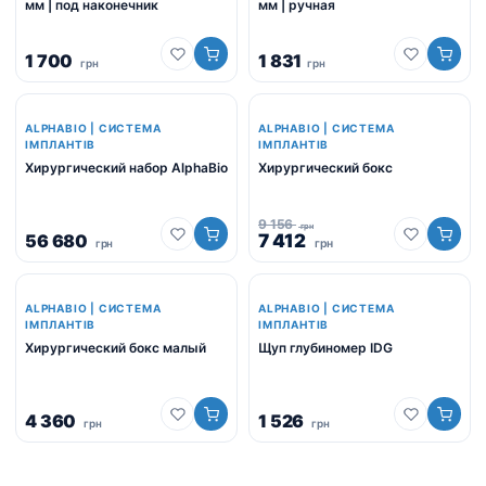
мм | под наконечник
мм | ручная
1 700
1 831
грн
грн
-19%
ALPHABIO | СИСТЕМА
ALPHABIO | СИСТЕМА
ІМПЛАНТІВ
ІМПЛАНТІВ
Хирургический набор AlphaBio
Хирургический бокс
9 156
грн
Оригінальна
Поточна
56 680
7 412
грн
грн
ціна:
ціна:
9
7
156
412
ALPHABIO | СИСТЕМА
грн.
ALPHABIO | СИСТЕМА
грн.
ІМПЛАНТІВ
ІМПЛАНТІВ
Хирургический бокс малый
Щуп глубиномер IDG
4 360
1 526
грн
грн