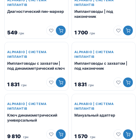
ALPHABIO | СИСТЕМА
ALPHABIO | СИСТЕМА
ІМПЛАНТІВ
ІМПЛАНТІВ
Диагностический пин-маркер
Имплантоводы | под
наконечник
549
1 700
грн
грн
ALPHABIO | СИСТЕМА
ALPHABIO | СИСТЕМА
ІМПЛАНТІВ
ІМПЛАНТІВ
Имплантоводы с захватом |
Имплантоводы с захватом |
под динамометрический ключ
под наконечник
1 831
1 831
грн
грн
ALPHABIO | СИСТЕМА
ALPHABIO | СИСТЕМА
ІМПЛАНТІВ
ІМПЛАНТІВ
Ключ динамометрический
Мануальный адаптер
универсальный
9 810
1 570
грн
грн