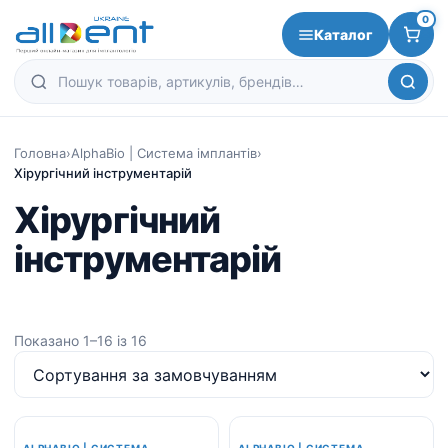
0
Каталог
Головна
›
AlphaBio | Система імплантів
›
Хірургічний інструментарій
Хірургічний
інструментарій
Показано 1–16 із 16