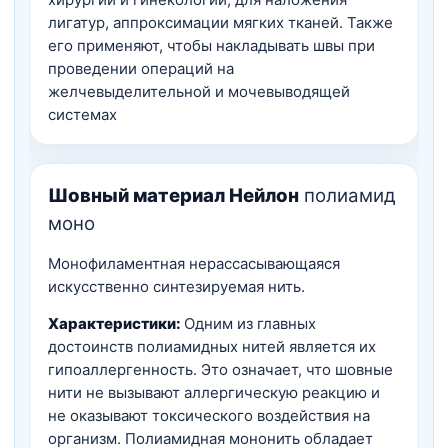
лигатур, аппроксимации мягких тканей. Также
его применяют, чтобы накладывать швы при
проведении операций на
желчевыделительной и мочевыводящей
системах
Шовный материал Нейлон
полиамид
моно
Монофиламентная нерассасывающаяся
искусственно синтезируемая нить.
Характеристики:
Одним из главных
достоинств полиамидных нитей является их
гипоаллергенность. Это означает, что шовные
нити не вызывают аллергическую реакцию и
не оказывают токсического воздействия на
организм. Полиамидная мононить обладает