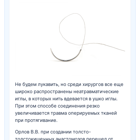
Не будем лукавить, но среди хирургов все еще
широко распространены неатравматические
иглы, в которых нить вдевается в ушко иглы.
При этом способе соединения резко
увеличивается травма оперируемых тканей
при протягивание.
Орлов В.В. при создании толсто-
толстокишечных анастомозов перешел от