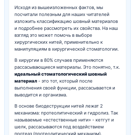
Исходя из вышеизложенных фактов, мы
посчитали полезным для наших читателей
изложить классификацию шовный материалов
и подробнее рассмотреть их свойства. На наш
взгляд это может помочь в выборе
хирургических нитей, применительно к
манипуляциям в хирургической стоматологии.
В хирургии в 80% случаев применяются
рассасывающиеся материалы. Это понятно, т.к.
идеальный стоматологический шовный
материал
- это тот, который после
выполнения своей функции, рассасывается и
выводится и организма.
В основе биодеструкции нитей лежат 2
механизма: протеолитический и гидролиз. Так
называемые «естественные нити» - кетгут и
шелк, рассасываются под воздействием
протеаз (протеолитический механизм).