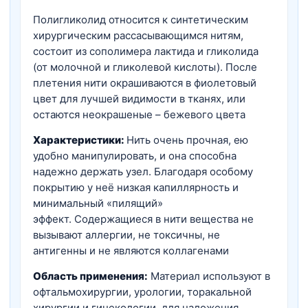
Полигликолид относится к синтетическим
хирургическим рассасывающимся нитям,
состоит из сополимера лактида и гликолида
(от молочной и гликолевой кислоты). После
плетения нити окрашиваются в фиолетовый
цвет для лучшей видимости в тканях, или
остаются неокрашеные – бежевого цвета
Характеристики:
Нить очень прочная, ею
удобно манипулировать, и она способна
надежно держать узел. Благодаря особому
покрытию у неё низкая капиллярность и
минимальный «пилящий»
эффект. Содержащиеся в нити вещества не
вызывают аллергии, не токсичны, не
антигенны и не являются коллагенами
Область применения:
Материал используют в
офтальмохирургии, урологии, торакальной
хирургии и гинекологии, для наложения