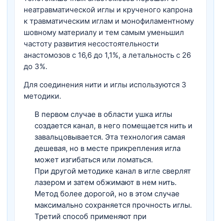
неатравматической иглы и крученого капрона
к травматическим иглам и монофиламентному
шовному материалу и тем самым уменьшил
частоту развития несостоятельности
анастомозов с 16,6 до 1,1%, а летальность с 26
до 3%.
Для соединения нити и иглы используются 3
методики.
В первом случае в области ушка иглы
создается канал, в него помещается нить и
завальцовывается. Эта технология самая
дешевая, но в месте прикрепления игла
может изгибаться или ломаться.
При другой методике канал в игле сверлят
лазером и затем обжимают в нем нить.
Метод более дорогой, но в этом случае
максимально сохраняется прочность иглы.
Третий способ применяют при