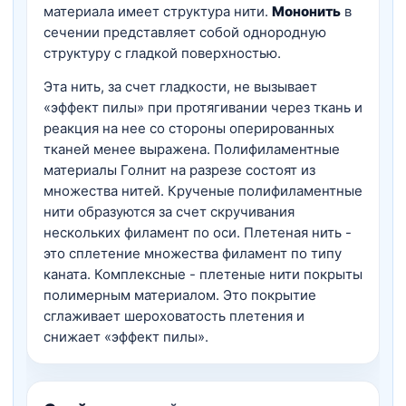
материала имеет структура нити.
Мононить
в
сечении представляет собой однородную
структуру с гладкой поверхностью.
Эта нить, за счет гладкости, не вызывает
«эффект пилы» при протягивании через ткань и
реакция на нее со стороны оперированных
тканей менее выражена. Полифиламентные
материалы Голнит на разрезе состоят из
множества нитей. Крученые полифиламентные
нити образуются за счет скручивания
нескольких филамент по оси. Плетеная нить -
это сплетение множества филамент по типу
каната. Комплексные - плетеные нити покрыты
полимерным материалом. Это покрытие
сглаживает шероховатость плетения и
снижает «эффект пилы».