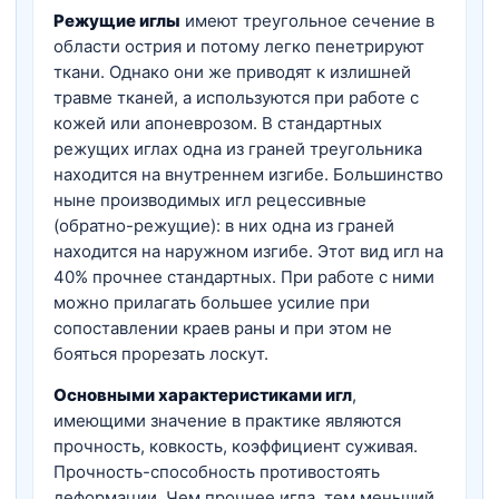
Режущие иглы
имеют треугольное сечение в
области острия и потому легко пенетрируют
ткани. Однако они же приводят к излишней
травме тканей, а используются при работе с
кожей или апоневрозом. В стандартных
режущих иглах одна из граней треугольника
находится на внутреннем изгибе. Большинство
ныне производимых игл рецессивные
(обратно-режущие): в них одна из граней
находится на наружном изгибе. Этот вид игл на
40% прочнее стандартных. При работе с ними
можно прилагать большее усилие при
сопоставлении краев раны и при этом не
бояться прорезать лоскут.
Основными характеристиками игл
,
имеющими значение в практике являются
прочность, ковкость, коэффициент суживая.
Прочность-способность противостоять
деформации. Чем прочнее игла, тем меньший