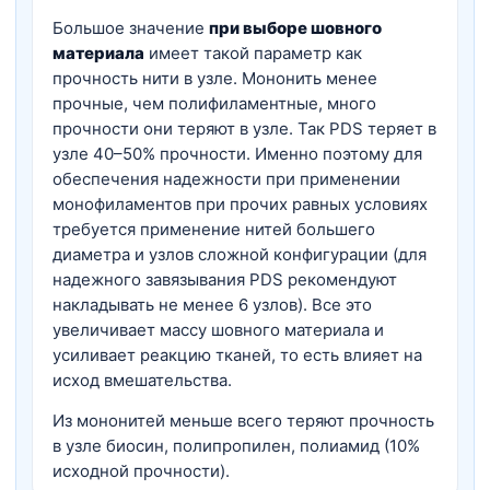
Большое значение
при выборе шовного
материала
имеет такой параметр как
прочность нити в узле. Мононить менее
прочные, чем полифиламентные, много
прочности они теряют в узле. Так PDS теряет в
узле 40–50% прочности. Именно поэтому для
обеспечения надежности при применении
монофиламентов при прочих равных условиях
требуется применение нитей большего
диаметра и узлов сложной конфигурации (для
надежного завязывания PDS рекомендуют
накладывать не менее 6 узлов). Все это
увеличивает массу шовного материала и
усиливает реакцию тканей, то есть влияет на
исход вмешательства.
Из мононитей меньше всего теряют прочность
в узле биосин, полипропилен, полиамид (10%
исходной прочности).