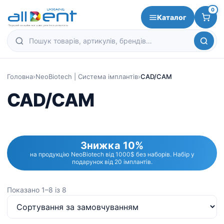
0
Каталог
Головна
›
NeoBiotech | Система імплантів
›
CAD/CAM
CAD/CAM
Знижка 10%
на продукцію NeoBiotech від 1000$ без наборів. Набір у
подарунок від 20 імплантів.
Показано 1–8 із 8