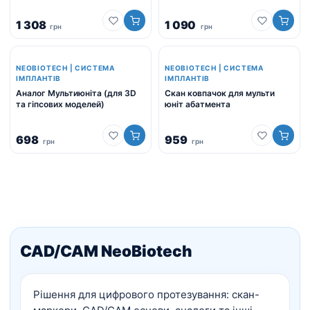
1 308
1 090
грн
грн
NEOBIOTECH | СИСТЕМА
NEOBIOTECH | СИСТЕМА
ІМПЛАНТІВ
ІМПЛАНТІВ
Аналог Мультиюніта (для 3D
Скан ковпачок для мульти
та гіпсових моделей)
юніт абатмента
698
959
грн
грн
CAD/CAM NeoBiotech
Рішення для цифрового протезування: скан-