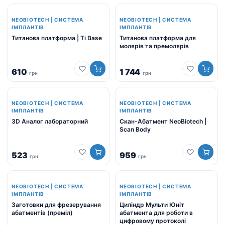
NEOBIOTECH | СИСТЕМА
NEOBIOTECH | СИСТЕМА
ІМПЛАНТІВ
ІМПЛАНТІВ
Титанова платформа | Ti Base
Титанова платформа для
молярів та премолярів
610
1 744
грн
грн
NEOBIOTECH | СИСТЕМА
NEOBIOTECH | СИСТЕМА
ІМПЛАНТІВ
ІМПЛАНТІВ
3D Аналог лабораторний
Скан-Абатмент NeoBiotech |
Scan Body
523
959
грн
грн
NEOBIOTECH | СИСТЕМА
NEOBIOTECH | СИСТЕМА
ІМПЛАНТІВ
ІМПЛАНТІВ
Заготовки для фрезерування
Циліндр Мульти Юніт
абатментів (преміл)
абатмента для роботи в
цифровому протоколі