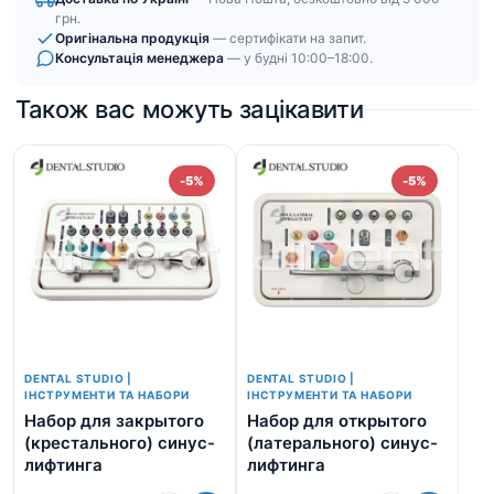
грн.
Оригінальна продукція
— сертифікати на запит.
Консультація менеджера
— у будні 10:00–18:00.
Також вас можуть зацікавити
-5%
-5%
DENTAL STUDIO |
DENTAL STUDIO |
ІНСТРУМЕНТИ ТА НАБОРИ
ІНСТРУМЕНТИ ТА НАБОРИ
Набор для закрытого
Набор для открытого
На
(крестального) синус-
(латерального) синус-
ви
лифтинга
лифтинга