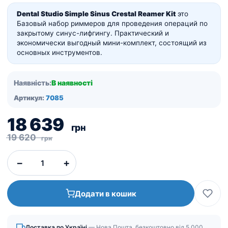
Dental Studio Simple Sinus Crestal Reamer Kit
это
Базовый набор риммеров для проведения операций по
закрытому синуc-лифгингу.
Практический и
экономически выгодный мини-комплект, состоящий из
основных инструментов.
Наявність:
В наявності
Артикул:
7085
Оригінальна
Поточна
18 639
грн
ціна:
ціна:
19 620
грн
19
18
−
+
620
639
грн.
грн.
Додати в кошик
Доставка по Україні
— Нова Пошта, безкоштовно від 5 000