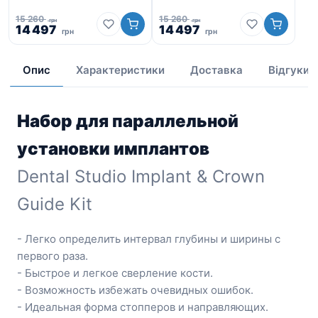
ло
15 260
15 260
грн
грн
Оригінальна
Поточна
Оригінальна
Поточна
14 497
14 497
грн
грн
ціна:
ціна:
ціна:
ціна:
13
15
14
15
14
260
497
260
497
Опис
Характеристики
Доставка
Відгуки
грн.
грн.
грн.
грн.
Набор для параллельной
установки имплантов
Dental Studio Implant & Crown
Guide Kit
- Легко определить интервал глубины и ширины с
первого раза.
- Быстрое и легкое сверление кости.
- Возможность избежать очевидных ошибок.
- Идеальная форма стопперов и направляющих.