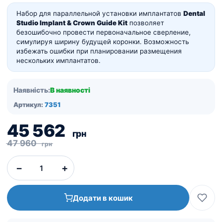
Набор для параллельной установки имплантатов
Dental
Studio Implant & Crown Guide Kit
позволяет
безошибочно провести первоначальное сверление,
симулируя ширину будущей коронки. Возможность
избежать ошибки при планировании размещения
нескольких имплантатов.
Наявність:
В наявності
Артикул:
7351
Оригінальна
Поточна
45 562
грн
ціна:
ціна:
47 960
грн
47
45
−
+
960
562
грн.
грн.
Додати в кошик