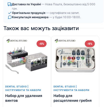
Доставка по Україні
— Нова Пошта, безкоштовно від 5 000
грн.
Оригінальна продукція
— сертифікати на запит.
Консультація менеджера
— у будні 10:00–18:00.
Також вас можуть зацікавити
-5%
-5%
DENTAL STUDIO |
DENTAL STUDIO |
ІНСТРУМЕНТИ ТА НАБОРИ
ІНСТРУМЕНТИ ТА НАБОРИ
Набор для удаления
Набор для
На
винтов
расщепление гребня
кі