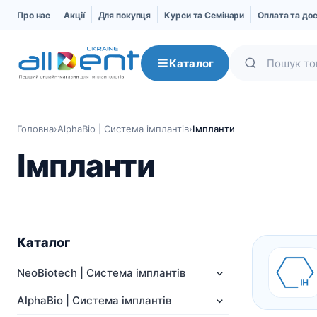
Про нас
Акції
Для покупця
Курси та Семінари
Оплата та до
Каталог
Головна
›
AlphaBio | Система імплантів
›
Імпланти
Імпланти
Каталог
NeoBiotech | Система
AlphaBio | Система
NeoBiotech | Система імплантів
імплантів
імплантів
AlphaBio | Система імплантів
Про компанію
Імпланти