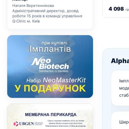
Наталя Веретеннікова
4 098
г
Адміністративний директор, досвід
роботи 15 років в команді управління
Q:Clinic м. Київ
Alpha
Імпл
моде
стаб
Широ