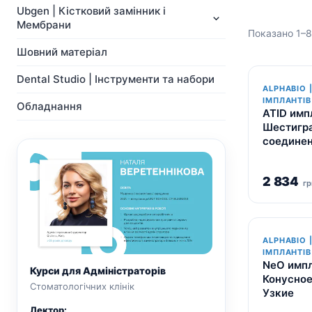
NeoBiotech
Ортопедія
Ubgen | Кістковий замінник і
Імпланти
Система Мульти-Юніт
Мембрани
Показано 1–8 
Ортопедія
абатментів
Система Мульти-Юніт
CAD/CAM
Шовний матеріал
абатментів
Хірургічні свердла
Dental Studio | Інструменти та набори
CAD/CAM
Показати всі
ALPHABIO 
Показати всі
ІМПЛАНТІВ
Обладнання
ATID имп
Шестигр
соедине
2 834
гр
ALPHABIO 
ІМПЛАНТІВ
NeO импл
Курси для Адміністраторів
Конусное
Стоматологічних клінік
Узкие
Лектор: