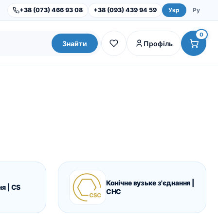
+38 (073) 466 93 08
+38 (093) 439 94 59
Укр
Ру
0
Знайти
Профіль
Конічне вузьке з'єднання |
Dental Studio |
Обладнання
ня | CS
CHC
Інструменти та набори