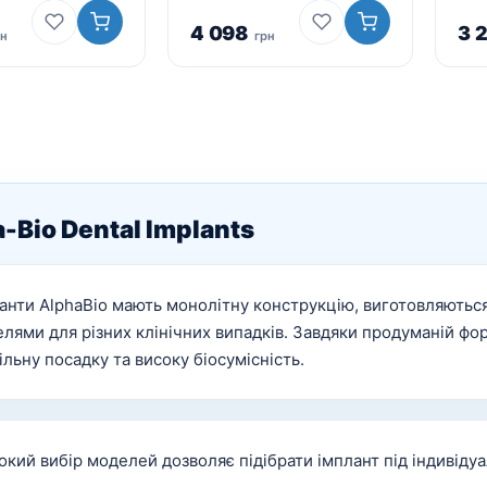
4 098
3 
рн
грн
-Bio Dental Implants
анти AlphaBio мають монолітну конструкцію, виготовляються
лями для різних клінічних випадків. Завдяки продуманій фо
ільну посадку та високу біосумісність.
кий вибір моделей дозволяє підібрати імплант під індивідуа