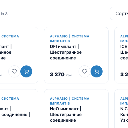
Для пацієнтів
Кістковий матеріал RE-
із 8
BONE
Мембрани SHELTER
| СИСТЕМА
ALPHABIO | СИСТЕМА
ALP
ІМПЛАНТІВ
ІМП
лант |
DFI имплант |
ICE
анное
Шестигранное
Ше
ние
соединение
со
3 270
3 
н
грн
| СИСТЕМА
ALPHABIO | СИСТЕМА
ALP
ІМПЛАНТІВ
ІМП
ант |
NeO имплант |
NIC
 соединение |
Шестигранное
Кон
соединение
Узк