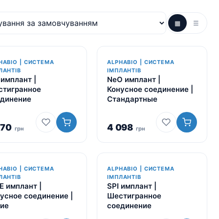
▦
☰
HABIO | СИСТЕМА
ALPHABIO | СИСТЕМА
ЛАНТІВ
ІМПЛАНТІВ
 имплант |
NeO имплант |
стигранное
Конусное соединение |
единение
Стандартные
270
4 098
грн
грн
HABIO | СИСТЕМА
ALPHABIO | СИСТЕМА
ЛАНТІВ
ІМПЛАНТІВ
E имплант |
SPI имплант |
усное соединение |
Шестигранное
ие
соединение