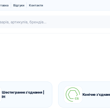
ставка
Відгуки
Контакти
Шестигранне з'єднання |
Ubgen | Кістковий
Шовний матеріал
Конічне з'єднан
IH
замінник і Мембрани
Про компанію UBGEN