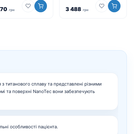
270
3 488
грн
грн
 з титанового сплаву та представлені різними
рмі та поверхні NanoTec вони забезпечують
льні особливості пацієнта.