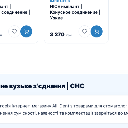
ІМПЛАНТІВ
Для пацієнтів
ант |
NICE имплант |
Кістковий матеріал RE-
 соединение |
Конусное соединение |
BONE
Узкие
Мембрани SHELTER
3 270
рн
грн
не вузьке з'єднання | CHC
горія інтернет-магазину All-Dent з товарами для стоматології
нення сумісності, наявності та комплектації зверніться до 