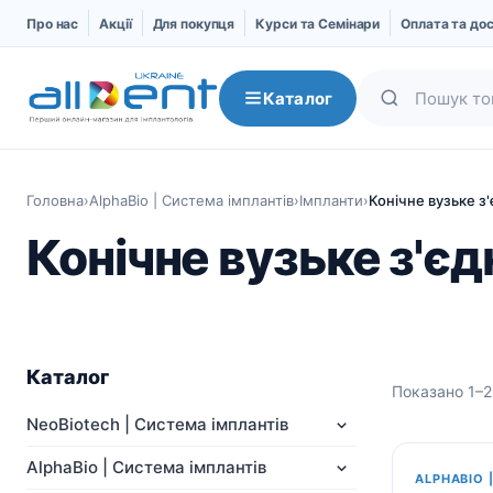
Про нас
Акції
Для покупця
Курси та Семінари
Оплата та до
Каталог
Головна
›
AlphaBio | Система імплантів
›
Імпланти
›
Конічне вузьке з
Конічне вузьке з'єд
Каталог
Показано 1–2 
NeoBiotech | Система
AlphaBio | Система
NeoBiotech | Система імплантів
імплантів
імплантів
AlphaBio | Система імплантів
Про компанію
Імпланти
ALPHABIO 