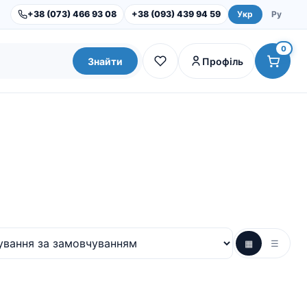
+38 (073) 466 93 08
+38 (093) 439 94 59
Укр
Ру
0
Знайти
Профіль
▦
☰
Dental Studio |
Обладнання
Інструменти та набори