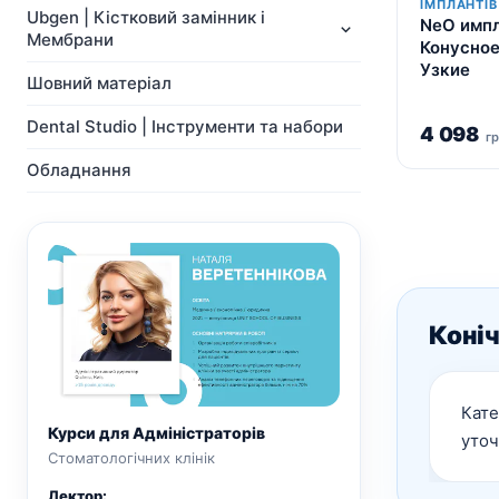
NeoBiotech
ІМПЛАНТІВ
Ортопедія
Ubgen | Кістковий замінник і
NeO импл
Імпланти
Система Мульти-Юніт
Мембрани
Конусное
Ортопедія
абатментів
Узкие
Система Мульти-Юніт
CAD/CAM
Шовний матеріал
абатментів
Хірургічні свердла
Dental Studio | Інструменти та набори
CAD/CAM
4 098
Показати всі
г
Показати всі
Обладнання
Коніч
Кате
Курси для Адміністраторів
уточ
Стоматологічних клінік
Лектор: