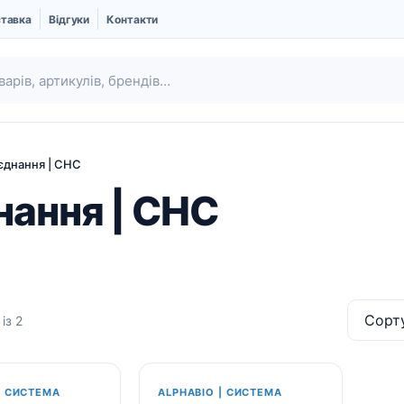
ставка
Відгуки
Контакти
'єднання | CHC
нання | CHC
із 2
Ubgen | Кістковий
Шовний матеріал
замінник і Мембрани
Про компанію UBGEN
| СИСТЕМА
ALPHABIO | СИСТЕМА