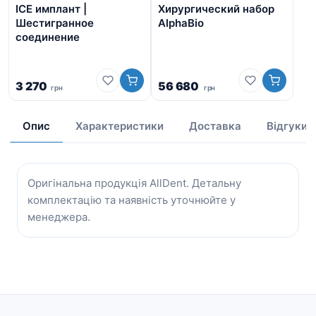
ICE имплант |
Хирургический набор
Аб
Шестигранное
AlphaBio
ти
соединение
Ше
со
3 270
56 680
грн
грн
1 
Опис
Характеристики
Доставка
Відгуки
Оригінальна продукція AllDent. Детальну
комплектацію та наявність уточнюйте у
менеджера.