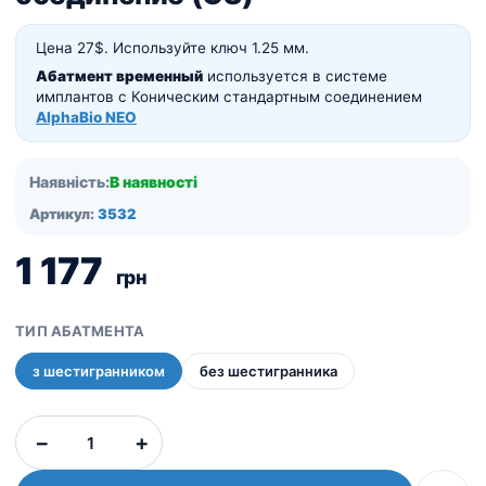
Цена 27$. Используйте ключ 1.25 мм.
Абатмент временный
используется в системе
имплантов с Коническим стандартным соединением
AlphaBio NEO
Наявність:
В наявності
Артикул:
3532
1 177
грн
ТИП АБАТМЕНТА
з шестигранником
без шестигранника
Абатменты
−
+
временные
титановые