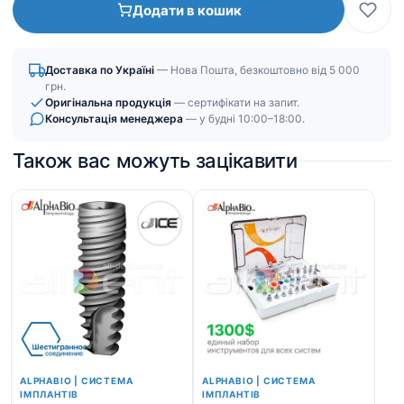
Додати в кошик
|
Коническое
соединение
Доставка по Україні
— Нова Пошта, безкоштовно від 5 000
(CS)
грн.
кількість
Оригінальна продукція
— сертифікати на запит.
Консультація менеджера
— у будні 10:00–18:00.
Також вас можуть зацікавити
ALPHABIO | СИСТЕМА
ALPHABIO | СИСТЕМА
ІМПЛАНТІВ
ІМПЛАНТІВ