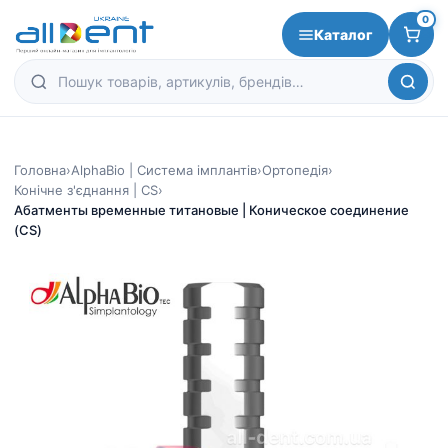
0
Каталог
Головна
›
AlphaBio | Система імплантів
›
Ортопедія
›
Конічне з'єднання | CS
›
Абатменты временные титановые | Коническое соединение
(CS)