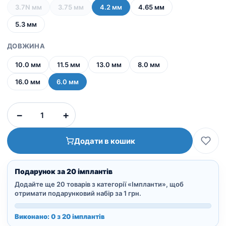
3.7N мм
3.75 мм
4.2 мм
4.65 мм
5.3 мм
ДОВЖИНА
10.0 мм
11.5 мм
13.0 мм
8.0 мм
16.0 мм
6.0 мм
ICE
−
+
имплант
|
Додати в кошик
Шестигранное
соединение
кількість
Подарунок за 20 імплантів
Додайте ще 20 товарів з категорії «Імпланти», щоб
отримати подарунковий набір за 1 грн.
Виконано: 0 з 20 імплантів