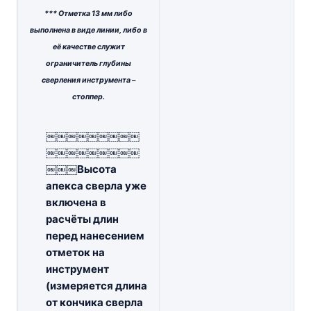
*** Отметка 13 мм либо
выполнена в виде линии, либо в
её качестве служит
ограничитель глубины
сверления инструмента –
стоппер.
￼￼￼￼￼￼￼￼￼
￼￼￼￼￼￼￼￼￼
￼￼￼Высота
апекса сверла уже
включена в
расчёты длин
перед нанесением
отметок на
инструмент
(измеряется длина
от кончика сверла