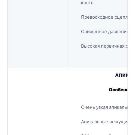
кость
Превосходное сцеплени
Сниженное давление на
Высокая первичная ста
АПИКАЛ
Особеннос
Очень узкая апикальная
Апикальные режущие м