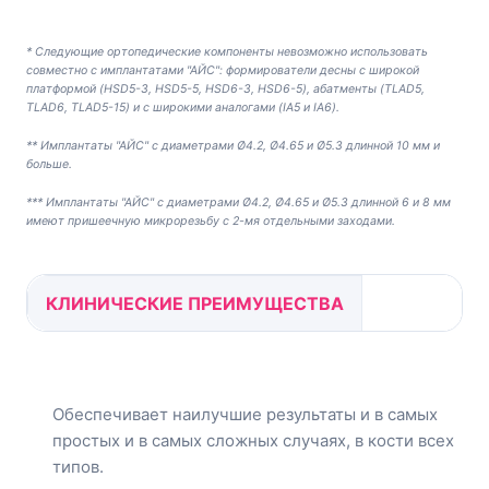
* Следующие ортопедические компоненты невозможно использовать
совместно с имплантатами "АЙС": формирователи десны с широкой
платформой (HSD5-3, HSD5-5, HSD6-3, HSD6-5), абатменты (TLAD5,
TLAD6, TLAD5-15) и с широкими аналогами (IA5 и IA6).
** Имплантаты "АЙС" с диаметрами Ø4.2, Ø4.65 и Ø5.3 длинной 10 мм и
больше.
*** Имплантаты "АЙС" с диаметрами Ø4.2, Ø4.65 и Ø5.3 длинной 6 и 8 мм
имеют пришеечную микрорезьбу с 2-мя отдельными заходами.
КЛИНИЧЕСКИЕ ПРЕИМУЩЕСТВА
Обеспечивает наилучшие результаты и в самых
простых и в самых сложных случаях, в кости всех
типов.