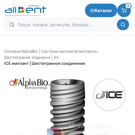
0
Каталог
Головна
›
AlphaBio | Система імплантів
›
Імпланти
›
Шестигранне з'єднання | IH
›
ICE имплант | Шестигранное соединение