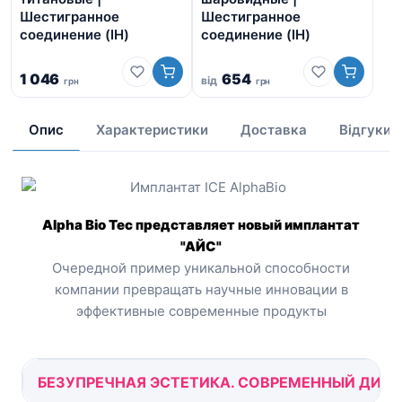
ма
Шестигранное
Шестигранное
соединение (IH)
соединение (IH)
1 046
654
від
грн
грн
4 
Опис
Характеристики
Доставка
Відгуки
Alpha Bio Tec представляет новый имплантат
"АЙС"
Очередной пример уникальной способности
компании превращать научные инновации в
эффективные современные продукты
БЕЗУПРЕЧНАЯ ЭСТЕТИКА. СОВРЕМЕННЫЙ ДИЗ