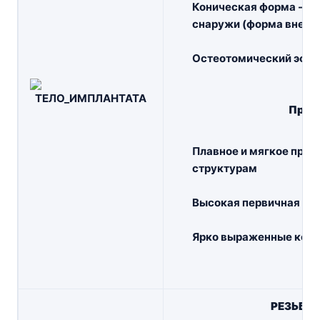
Коническая форма - как
снаружи (форма внешн
Остеотомический эфф
Преи
Плавное и мягкое про
структурам
Высокая первичная ст
Ярко выраженные конд
РЕЗЬБА