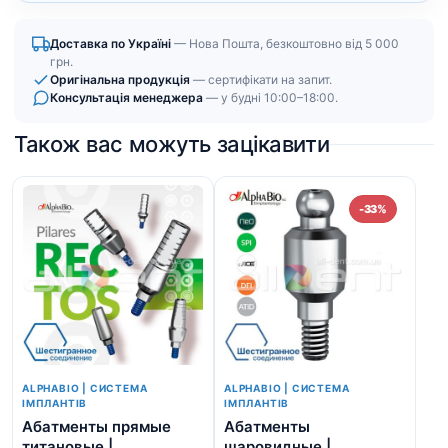
Доставка по Україні
— Нова Пошта, безкоштовно від 5 000
грн.
Оригінальна продукція
— сертифікати на запит.
Консультація менеджера
— у будні 10:00–18:00.
Також вас можуть зацікавити
-33%
ALPHABIO | СИСТЕМА
ALPHABIO | СИСТЕМА
ІМПЛАНТІВ
ІМПЛАНТІВ
Абатменты прямые
Абатменты
Хи
титановые |
шаровидные |