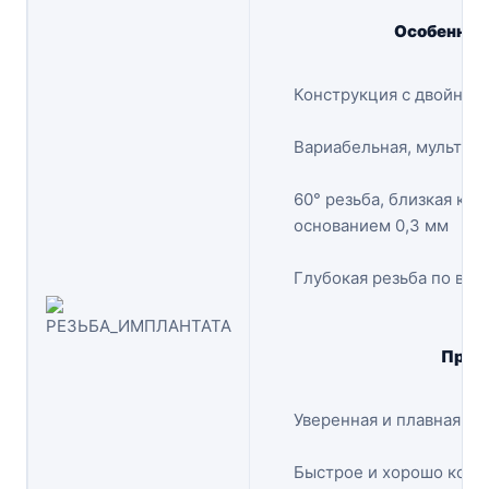
Особеннос
Конструкция с двойной 
Вариабельная, мультиф
60° резьба, близкая к т
основанием 0,3 мм
Глубокая резьба по всеи
Преи
Уверенная и плавная ус
Быстрое и хорошо конт