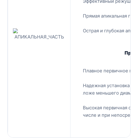
Эффективный режущий
Прямая апикальная гра
Острая и глубокая апик
Преи
Плавное первичное про
Надежная установка им
ложе меньшего диаметра
Высокая первичная стаб
числе и при непосредст