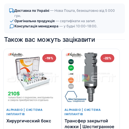
Доставка по Україні
— Нова Пошта, безкоштовно від 5 000
грн.
Оригінальна продукція
— сертифікати на запит.
Консультація менеджера
— у будні 10:00–18:00.
Також вас можуть зацікавити
-19%
-22%
ALPHABIO | СИСТЕМА
ALPHABIO | СИСТЕМА
ІМПЛАНТІВ
ІМПЛАНТІВ
Хирургический бокс
Трансфер закрытой
NI
ложки | Шестигранное