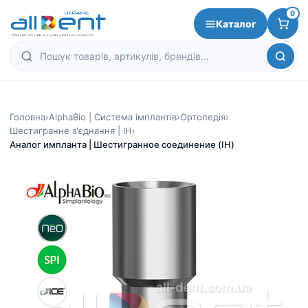
0
Каталог
Головна
›
AlphaBio | Система імплантів
›
Ортопедія
›
Шестигранне з'єднання | IH
›
Аналог импланта | Шестигранное соединение (IH)