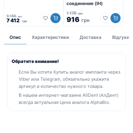
Ко
соединение (IH)
Уз
1 178
грн
9 156
грн
916
Оригінальна
Поточна
грн
7 412
грн
ціна:
ціна:
3 
9
7
156
412
Опис
Характеристики
Доставка
Відгуки
грн.
грн.
Обратите внимание!
Eсли Вы хотите Купить аналог импланта через
Viber или Telegram, обязательно укажите
артикул и количество нужного товара.
В нашем интернет-магазине AllDent (АлДент)
всегда актуальная Цена аналога AlphaBio.