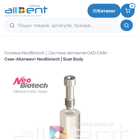
0
Каталог
Головна
›
NeoBiotech | Система імплантів
›
CAD
›
CAM
›
Скан-Абатмент NeoBiotech | Scan Body