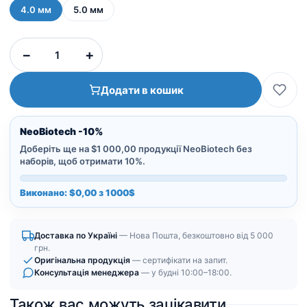
4.0 мм
5.0 мм
Скан-
−
+
Абатмент
NeoBiotech
Додати в кошик
|
Scan
Body
NeoBiotech -10%
кількість
Доберіть ще на $1 000,00 продукції NeoBiotech без
наборів, щоб отримати 10%.
Виконано: $0,00 з 1000$
Доставка по Україні
— Нова Пошта, безкоштовно від 5 000
грн.
Оригінальна продукція
— сертифікати на запит.
Консультація менеджера
— у будні 10:00–18:00.
Також вас можуть зацікавити