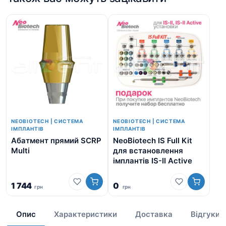
NEOBIOTECH | СИСТЕМА
NEOBIOTECH | СИСТЕМА
ІМПЛАНТІВ
ІМПЛАНТІВ
Абатмент прямий SCRP
NeoBiotech IS Full Kit
Щі
Multi
для встановлення
ім
імплантів IS-II Active
1 744
0
грн
грн
5
Опис
Характеристики
Доставка
Відгуки