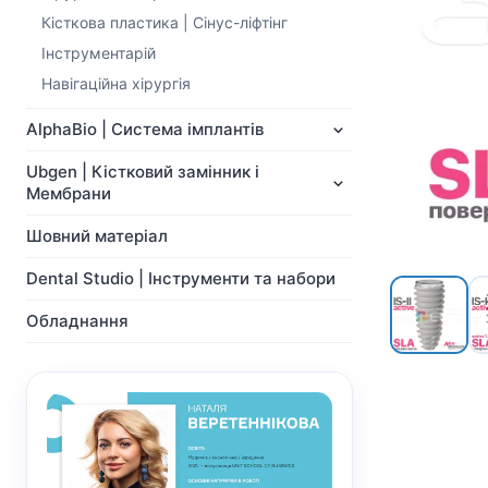
NeoBiotech
Ортопедія
Кісткова пластика | Cінус-ліфтінг
Імпланти
Система Мульти-Юніт
Інструментарій
Ортопедія
абатментів
Система Мульти-Юніт
CAD/CAM
Навігаційна хірургія
абатментів
Хірургічні свердла
CAD/CAM
AlphaBio | Система імплантів
Показати всі
Показати всі
Ubgen | Кістковий замінник і
Мембрани
Шовний матеріал
Dental Studio | Інструменти та набори
Обладнання