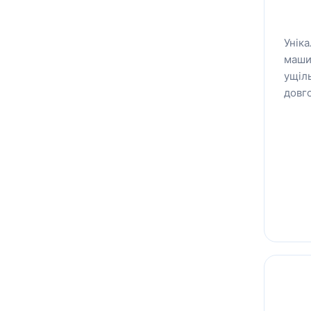
Унік
маши
ущіл
довго