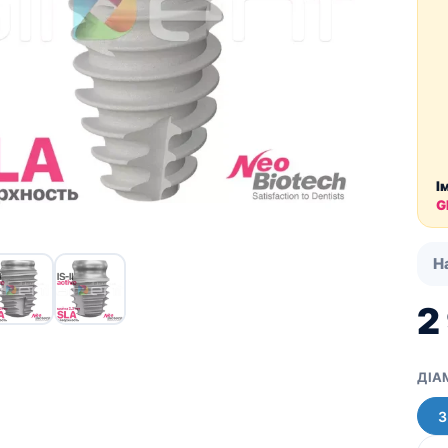
Для пацієнтів
Кістковий матеріал RE-
BONE
Мембрани SHELTER
І
G
Н
2
ДІА
3