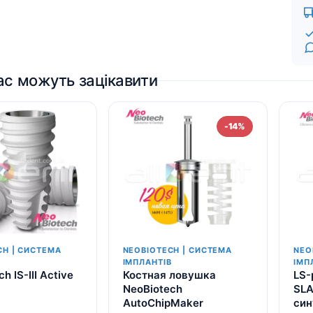
ас можуть зацікавити
-14%
CH | СИСТЕМА
NEOBIOTECH | СИСТЕМА
NEO
В
ІМПЛАНТІВ
ІМП
h IS-III Active
Костная ловушка
LS-
NeoBiotech
SLA
AutoChipMaker
син