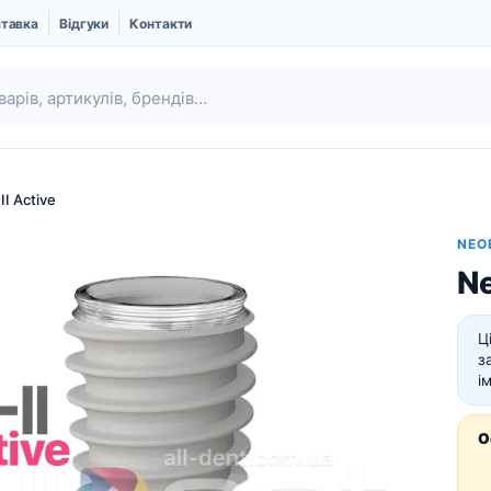
ставка
Відгуки
Контакти
II Active
NEO
Ne
Ц
з
і
Ubgen | Кістковий
Шовний матеріал
О
замінник і Мембрани
Про компанію UBGEN