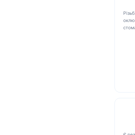
Різь
оклю
стома
Є рез