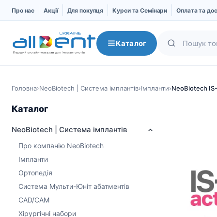
Про нас
Акції
Для покупця
Курси та Семінари
Оплата та до
Каталог
Головна
›
NeoBiotech | Система імплантів
›
Імпланти
›
NeoBiotech IS-
Каталог
NeoBiotech | Система імплантів
Про компанію NeoBiotech
Імпланти
Ортопедія
NeoBiotech | Система
AlphaBio | Система
Система Мульти-Юніт абатментів
імплантів
імплантів
CAD/CAM
Про компанію
Імпланти
Хірургічні набори