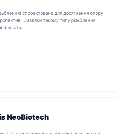
ізьблення) спроектоване для досягнення опору
спективі. Завдяки такому типу різьблення,
більність.
ів NeoBiotech
зультаті піскоструминної обробки досягається