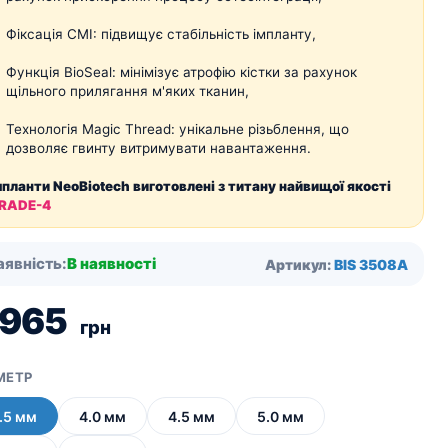
Фіксація CMI: підвищує стабільність імпланту,
Функція BioSeal: мінімізує атрофію кістки за рахунок
щільного прилягання м'яких тканин,
Технологія Magic Thread: унікальне різьблення, що
дозволяє гвинту витримувати навантаження.
мпланти NeoBiotech виготовлені з титану найвищої якості
RADE-4
аявність:
В наявності
Артикул:
BIS 3508A
 965
грн
МЕТР
.5 мм
4.0 мм
4.5 мм
5.0 мм