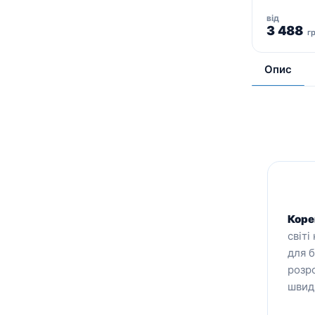
від
3 488
г
Опис
Коре
світі
для б
розро
швидк