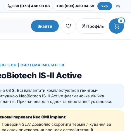
+38 (073) 466 93 08
+38 (093) 439 94 59
Укр
Ру
0
Знайти
Профіль
BIOTECH | СИСТЕМА ІМПЛАНТІВ
oBiotech IS-II Active
іна 68 $. Всі імплантати комплектуються гвинтом-
аглушкою.
NeoBiotech IS-II Active флагманська лінійка
мплантів. Призначена для одно- та двоетапної установки.
Dental Studio |
Обладнання
сновні переваги Neo CMI implant:
Інструменти та набори
Поверхня SLA: дозволяє скоротити термін лікування за
рахунок прискорення процесу остеоінтеграції,