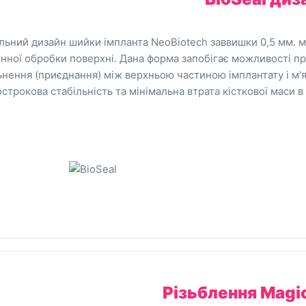
альний дизайн шийки імпланта NeoBiotech заввишки 0,5 мм. м
нної обробки поверхні. Дана форма запобігає можливості пр
ьнення (приєднання) між верхньою частиною імплантату і м'
строкова стабільність та мінімальна втрата кісткової маси в
Різьблення
Magi