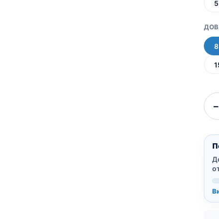
5
ДО
8
1
−
П
Д
о
В