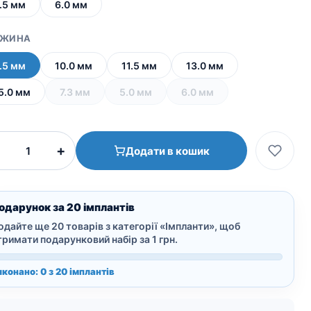
.5 мм
6.0 мм
ВЖИНА
.5 мм
10.0 мм
11.5 мм
13.0 мм
5.0 мм
7.3 мм
5.0 мм
6.0 мм
NeoBiotech
+
Додати в кошик
IS-
II
Active
кількість
одарунок за 20 імплантів
одайте ще 20 товарів з категорії «Імпланти», щоб
тримати подарунковий набір за 1 грн.
иконано: 0 з 20 імплантів