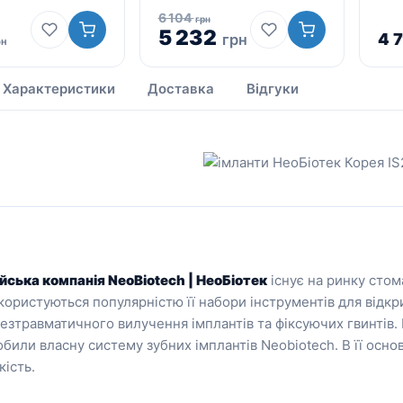
6 104
грн
5 232
4 
грн
рн
Характеристики
Доставка
Відгуки
йська компанія NeoBiotech | НеоБіотек
існує на ринку стом
 користуються популярністю її набори інструментів для відк
езтравматичного вилучення імплантів та фіксуючих гвинтів. 
били власну систему зубних імплантів Neobiotech. В її основ
ість.