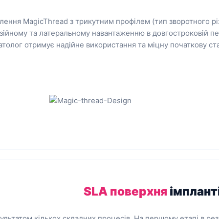
блення MagicThread з трикутним профілем (тип зворотного р
зійному та латеральному навантаженню в довгостроковій пер
толог отримує надійне використання та міцну початкову ста
SLA поверхня
імплант
ультатом кількох складних процесів. На першому етапі в ре