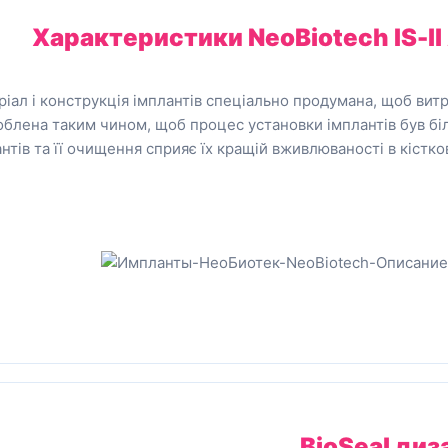
Характеристики
NeoBiotech IS-ll
іал і конструкція імплантів спеціально продумана, щоб витр
облена таким чином, щоб процес установки імплантів був бі
нтів та її очищення сприяє їх кращій вживлюваності в кістко
BioSeal
диз