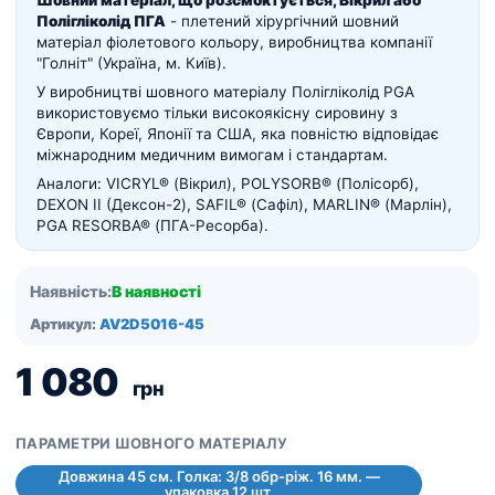
Шовний матеріал, що розсмоктується, Вікрил або
Полігліколід ПГА
- плетений хірургічний шовний
матеріал фіолетового кольору, виробництва компанії
"Голніт" (Україна, м. Київ).
У виробництві шовного матеріалу Полігліколід PGA
використовуємо тільки високоякісну сировину з
Європи, Кореї, Японії та США, яка повністю відповідає
міжнародним медичним вимогам і стандартам.
Аналоги: VICRYL® (Вікрил), POLYSORB® (Полісорб),
DEXON II (Дексон-2), SAFIL® (Сафіл), MARLIN® (Марлін),
PGA RESORBA® (ПГА-Ресорба).
Наявність:
В наявності
Артикул:
AV2D5016-45
1 080
грн
ПАРАМЕТРИ ШОВНОГО МАТЕРІАЛУ
Довжина 45 см. Голка: 3/8 обр-ріж. 16 мм. —
упаковка 12 шт.