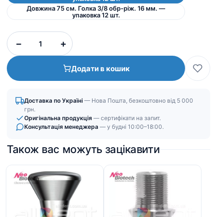
Довжина 75 см. Голка 3/8 обр-ріж. 16 мм. —
упаковка 12 шт.
Шовний
−
+
матеріал
Вікрил
Додати в кошик
(Полігліколід
ПГА)
5/0
Доставка по Україні
— Нова Пошта, безкоштовно від 5 000
кількість
грн.
Оригінальна продукція
— сертифікати на запит.
Консультація менеджера
— у будні 10:00–18:00.
Також вас можуть зацікавити