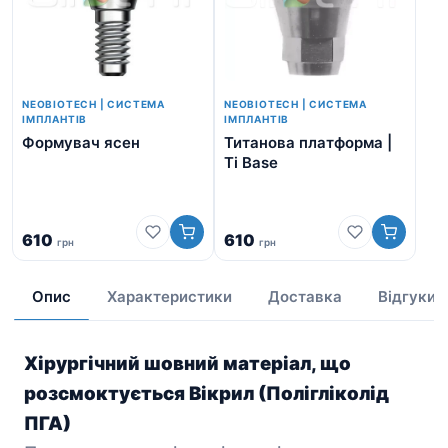
NEOBIOTECH | СИСТЕМА
NEOBIOTECH | СИСТЕМА
ІМПЛАНТІВ
ІМПЛАНТІВ
Формувач ясен
Титанова платформа |
Neo
Ti Base
610
610
грн
грн
від
Опис
Характеристики
Доставка
Відгуки
Хірургічний шовний матеріал, що
розсмоктується Вікрил (Полігліколід
ПГА)