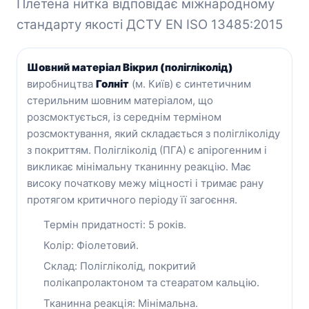
Плетена нитка відповідає міжнародному
стандарту якості ДСТУ ЕN ISO 13485:2015
Шовний матеріал Вікрил (полігліколід)
виробництва
Голніт
(м. Київ) є синтетичним
стерильним шовним матеріалом, що
розсмоктується, із середнім терміном
розсмоктування, який складається з полігліколіду
з покриттям. Полігліколід (ПГА) є апірогенним і
викликає мінімальну тканинну реакцію. Має
високу початкову межу міцності і тримає рану
протягом критичного періоду її загоєння.
Термін придатності: 5 років.
Колір: Фіолетовий.
Склад:
Полігліколід, покритий
полікапролактоном та стеаратом кальцію
.
Тканинна реакція: Мінімальна.