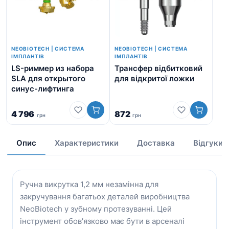
NEOBIOTECH | СИСТЕМА
NEOBIOTECH | СИСТЕМА
ІМПЛАНТІВ
ІМПЛАНТІВ
LS-риммер из набора
Трансфер відбитковий
Ти
SLA для открытого
для відкритої ложки
синус-лифтинга
2 
4 796
872
грн
грн
від
Опис
Характеристики
Доставка
Відгуки
Ручна викрутка 1,2 мм незамінна для
закручування багатьох деталей виробництва
NeoBiotech у зубному протезуванні. Цей
інструмент обов'язково має бути в арсеналі