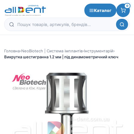
0
Каталог
Головна
›
NeoBiotech | Система імплантів
›
Інструментарій
›
Викрутка шестигранна 1.2 мм | під динамометричний ключ