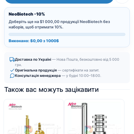
|
під
NeoBiotech -10%
динамометричний
Доберіть ще на $1 000,00 продукції NeoBiotech без
ключ
наборів, щоб отримати 10%.
кількість
Виконано: $0,00 з 1000$
Доставка по Україні
— Нова Пошта, безкоштовно від 5 000
грн.
Оригінальна продукція
— сертифікати на запит.
Консультація менеджера
— у будні 10:00–18:00.
Також вас можуть зацікавити