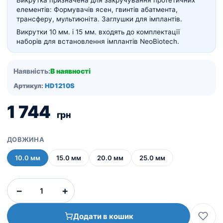
Викрутка призначена для закручування протетичних
елементів: Формувачів ясен, гвинтів абатмента,
трансферу, мультиюніта. Заглушки для імплантів.
Викрутки 10 мм. і 15 мм. входять до комплектації
наборів для встановлення імплантів NeoBiotech.
Наявність:
В наявності
Артикул:
HD1210S
1 744
грн
ДОВЖИНА
10.0 мм
15.0 мм
20.0 мм
25.0 мм
Викрутка
−
+
шестигранна
1.2
Додати в кошик
мм