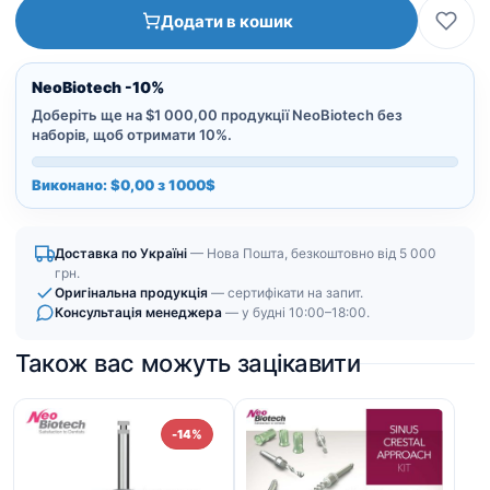
кількість
Додати в кошик
NeoBiotech -10%
Доберіть ще на $1 000,00 продукції NeoBiotech без
наборів, щоб отримати 10%.
Виконано: $0,00 з 1000$
Доставка по Україні
— Нова Пошта, безкоштовно від 5 000
грн.
Оригінальна продукція
— сертифікати на запит.
Консультація менеджера
— у будні 10:00–18:00.
Також вас можуть зацікавити
-14%