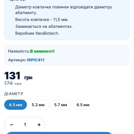
Діаметр ковпачка повинен відповідати діаметру
абатменту.
Висота ковпачка - 11,5 мм.
Замикається на абатментах.
Виробник NeoBiotech.
Наявність:
В наявності
Артикул:
ISPIC411
131
грн
174
грн
ДІАМЕТР
4.5 мм
5.2 мм
5.7 мм
6.5 мм
Ковпачок
−
+
відбитковий