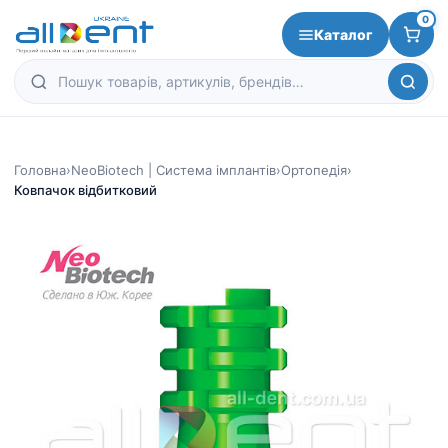
0
Каталог
Головна
›
NeoBiotech | Система імплантів
›
Ортопедія
›
Ковпачок відбитковий