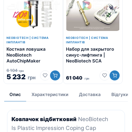
NEOBIOTECH | СИСТЕМА
NEOBIOTECH | СИСТЕМА
ІМПЛАНТІВ
ІМПЛАНТІВ
Костная ловушка
Набор для закрытого
Ne
NeoBiotech
синус-лифтинга |
AutoChipMaker
NeoBiotech SCA
6 104
грн
5 232
грн
61 040
грн
від
Опис
Характеристики
Доставка
Відгуки
Ковпачок відбитковий
NeoBiotech
Is Plastic Impression Coping Cap