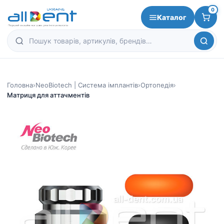
0
Каталог
Головна
›
NeoBiotech | Система імплантів
›
Ортопедія
›
Матриця для аттачментів