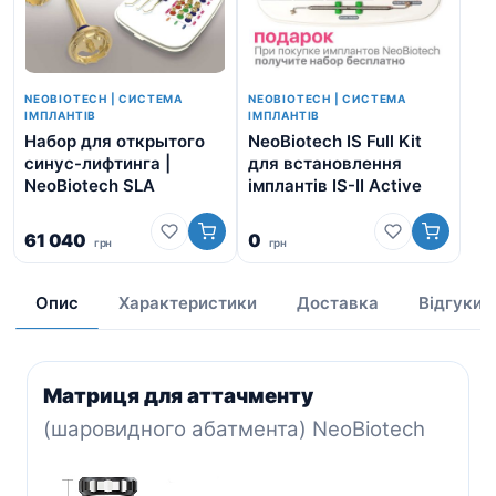
NEOBIOTECH | СИСТЕМА
NEOBIOTECH | СИСТЕМА
ІМПЛАНТІВ
ІМПЛАНТІВ
Набор для открытого
NeoBiotech IS Full Kit
Аб
синус-лифтинга |
для встановлення
Mu
NeoBiotech SLA
імплантів IS-II Active
61 040
0
грн
грн
1 
Опис
Характеристики
Доставка
Відгуки
Матриця для аттачменту
(шаровидного абатмента) NeoBiotech