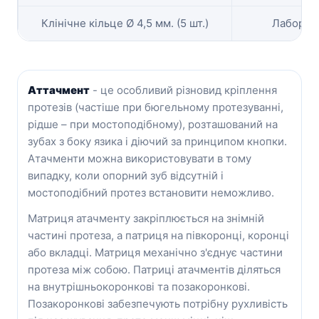
Клінічне кільце
Ø 4,5 мм. (5 шт.)
Лаборато
Аттачмент
- це особливий різновид кріплення
протезів (частіше при бюгельному протезуванні,
рідше – при мостоподібному), розташований на
зубах з боку язика і діючий за принципом кнопки.
Атачменти можна використовувати в тому
випадку, коли опорний зуб відсутній і
мостоподібний протез встановити неможливо.
Матриця атачменту закріплюється на знімній
частині протеза, а патриця на півкоронці, коронці
або вкладці. Матриця механічно з'єднує частини
протеза між собою. Патриці атачментів діляться
на внутрішньокоронкові та позакоронкові.
Позакоронкові забезпечують потрібну рухливість