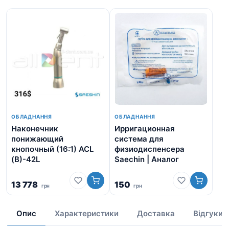
ОБЛАДНАННЯ
ОБЛАДНАННЯ
Наконечник
Ирригационная
An
понижающий
система для
кнопочный (16:1) ACL
физиодиспенсера
(B)-42L
Saechin | Аналог
13 778
150
130
грн
грн
Ор
10
ці
13
Опис
Характеристики
Доставка
Відгуки
8
гр