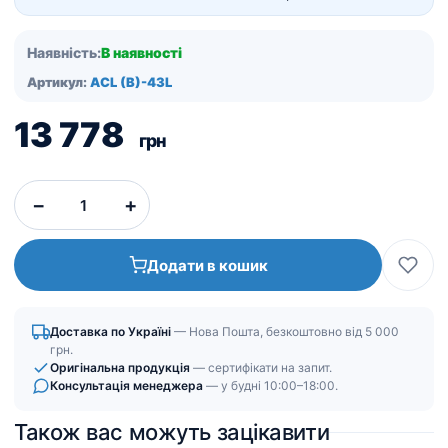
Наявність:
В наявності
Артикул:
ACL (B)-43L
13 778
грн
−
+
Додати в кошик
Доставка по Україні
— Нова Пошта, безкоштовно від 5 000
грн.
Оригінальна продукція
— сертифікати на запит.
Консультація менеджера
— у будні 10:00–18:00.
Також вас можуть зацікавити