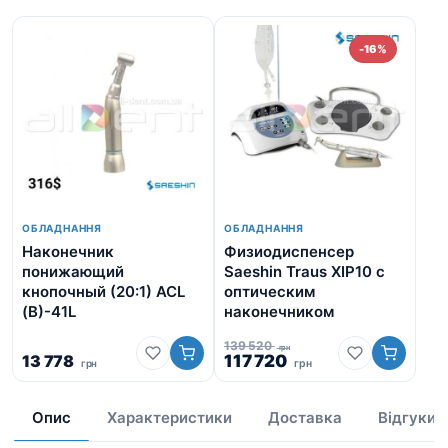
-16%
ОБЛАДНАННЯ
ОБЛАДНАННЯ
Наконечник
Физиодиспенсер
На
понижающий
Saeshin Traus XIP10 с
по
кнопочный (20:1) ACL
оптическим
кн
(B)-41L
наконечником
(B
139 520
грн
Оригінальна
Поточна
13 778
117 720
грн
грн
ціна:
ціна:
13
139
117
520
720
Опис
Характеристики
Доставка
Відгуки
грн.
грн.