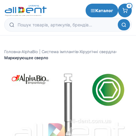
0
Каталог
Головна
›
AlphaBio | Система імплантів
›
Хірургічні свердла
›
Маркирующее сверло