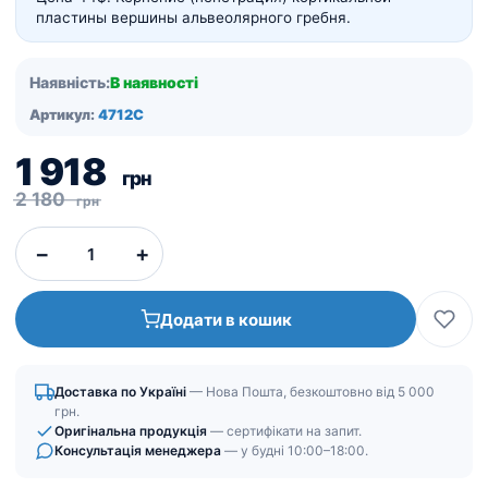
пластины вершины альвеолярного гребня.
Наявність:
В наявності
Артикул:
4712С
Оригінальна
Поточна
1 918
грн
ціна:
ціна:
2 180
грн
2
1
−
+
180
918
грн.
грн.
Додати в кошик
Доставка по Україні
— Нова Пошта, безкоштовно від 5 000
грн.
Оригінальна продукція
— сертифікати на запит.
Консультація менеджера
— у будні 10:00–18:00.