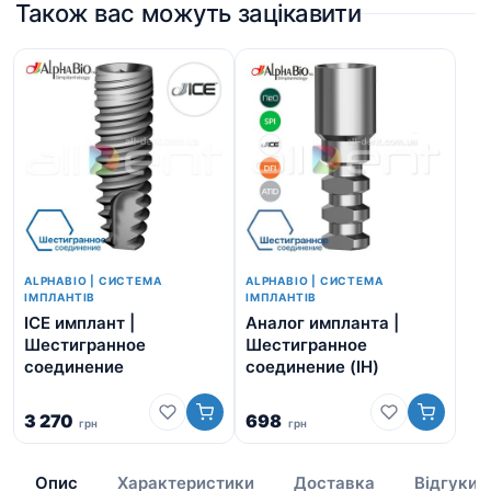
Також вас можуть зацікавити
ALPHABIO | СИСТЕМА
ALPHABIO | СИСТЕМА
ІМПЛАНТІВ
ІМПЛАНТІВ
ICE имплант |
Аналог импланта |
SP
Шестигранное
Шестигранное
Ше
соединение
соединение (IH)
со
3 270
698
грн
грн
3 
Опис
Характеристики
Доставка
Відгуки