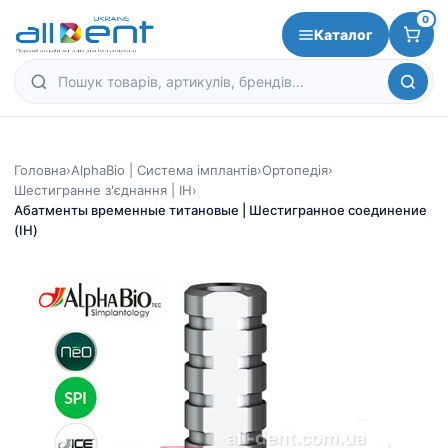
0
Каталог
Головна
›
AlphaBio | Система імплантів
›
Ортопедія
›
Шестигранне з'єднання | IH
›
Абатменты временные титановые | Шестигранное соединение
(IH)