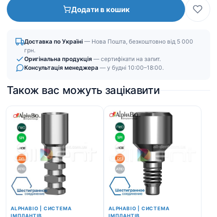
титановые
Додати в кошик
|
Шестигранное
соединение
Доставка по Україні
— Нова Пошта, безкоштовно від 5 000
(IH)
грн.
кількість
Оригінальна продукція
— сертифікати на запит.
Консультація менеджера
— у будні 10:00–18:00.
Також вас можуть зацікавити
ALPHABIO | СИСТЕМА
ALPHABIO | СИСТЕМА
ІМПЛАНТІВ
ІМПЛАНТІВ