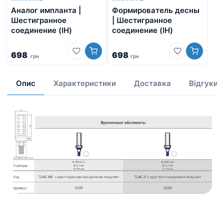
Аналог импланта |
Формирователь десны
Щу
Шестигранное
| Шестигранное
соединение (IH)
соединение (IH)
698
698
грн
грн
1 
Опис
Характеристики
Доставка
Відгуки