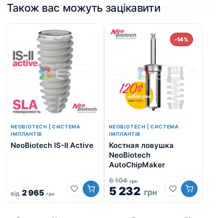
Також вас можуть зацікавити
-14%
NEOBIOTECH | СИСТЕМА
NEOBIOTECH | СИСТЕМА
ІМПЛАНТІВ
ІМПЛАНТІВ
NeoBiotech IS-II Active
Костная ловушка
Шо
NeoBiotech
Не
AutoChipMaker
4/
6 104
грн
5 232
грн
2 965
від
грн
9