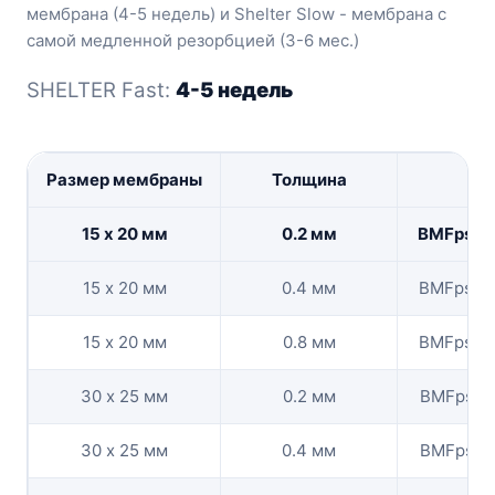
мембрана (4-5 недель) и Shelter Slow - мембрана с
самой медленной резорбцией (3-6 мес.)
SHELTER Fast:
4-5 недель
Размер мембраны
Толщина
Ко
15 х 20 мм
0.2 мм
BMFpshe
15 х 20 мм
0.4 мм
BMFpshe
15 х 20 мм
0.8 мм
BMFpshe
30 х 25 мм
0.2 мм
BMFpshe
30 х 25 мм
0.4 мм
BMFpshel