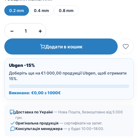
0.2 mm
0.4 mm
0.8 mm
Колагенова
−
+
мембрана
з
Додати в кошик
бичачого
перикарда
Ubgen
Ubgen -15%
Shelter
Доберіть ще на €1 000,00 продукції Ubgen, щоб отримати
Fast
15%.
|
Виконано: €0,00 з 1000€
15х20
мм
кількість
Доставка по Україні
— Нова Пошта, безкоштовно від 5 000
грн.
Оригінальна продукція
— сертифікати на запит.
Консультація менеджера
— у будні 10:00–18:00.