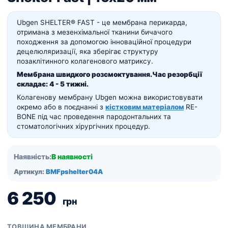
Ubgen SHELTER® FAST - це мембрана перикарда,
отримана з мезенхімальної тканини бичачого
походження за допомогою інноваційної процедури
децелюляризації, яка зберігає структуру
позаклітинного колагенового матриксу.
Мембрана швидкого розсмоктування.
Час резорбції
складає:
4 - 5 тижні.
Колагенову мембрану Ubgen можна використовувати
окремо або в поєднанні з
кістковим матеріалом
RE-
BONE під час проведення пародонтальних та
стоматологічних хірургічних процедур.
Наявність:
В наявності
Артикул:
BMFpshelter04A
6 250
грн
ТОВЩИНА МЕМБРАНИ