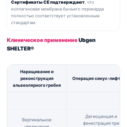
Сертификаты CE подтверждают
, что
коллагеновая мембрана бычьего перикарда
полностью соответствует установленным
стандартам.
Клиническое применение
Ubgen
SHELTER®
Наращивание и
реконструкция
Операция синус-лифтин
альвеолярного гребня
Дегисценция и
Вертикальное
фенестрация при
увеличение