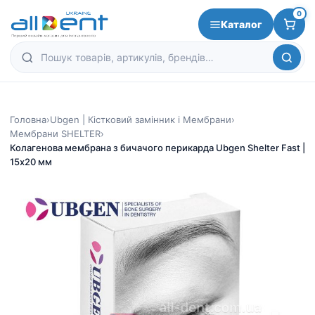
0
Каталог
Головна
›
Ubgen | Кістковий замінник і Мембрани
›
Мембрани SHELTER
›
Колагенова мембрана з бичачого перикарда Ubgen Shelter Fast |
15х20 мм