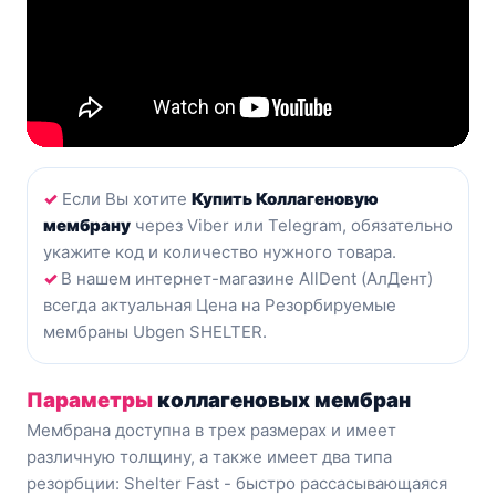
✓
Eсли Вы хотите
Купить Коллагеновую
мембрану
через Viber или Telegram, обязательно
укажите код и количество нужного товара.
✓
В нашем интернет-магазине AllDent (АлДент)
всегда актуальная Цена на Резорбируемые
мембраны Ubgen SHELTER.
Параметры
коллагеновых мембран
Мембрана доступна в трех размерах и имеет
различную толщину, а также имеет два типа
резорбции: Shelter Fast - быстро рассасывающаяся