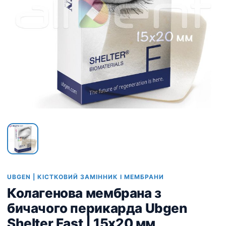
UBGEN | КІСТКОВИЙ ЗАМІННИК І МЕМБРАНИ
Колагенова мембрана з
бичачого перикарда Ubgen
Shelter Fast | 15х20 мм