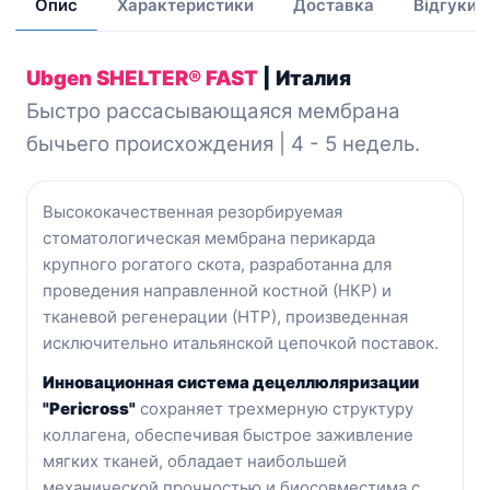
Опис
Характеристики
Доставка
Відгуки
Ubgen SHELTER® FAST
| Италия
Быстро рассасывающаяся мембрана
бычьего происхождения | 4 - 5 недель.
Высококачественная резорбируемая
стоматологическая мембрана перикарда
крупного рогатого скота, разработанна для
проведения направленной костной (НКР) и
тканевой регенерации (НТР), произведенная
исключительно итальянской цепочкой поставок.
Инновационная система децеллюляризации
"Pericross"
сохраняет трехмерную структуру
коллагена, о
беспечивая быстрое заживление
мягких тканей, обладает наибольшей
механической прочностью и биосовместима с