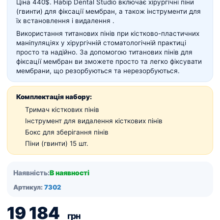
Ціна 440$. Набір Dental Studio в
ключає хірургічні піни
(гвинти) для фіксації мембран, а також інструменти для
їх встановлення і видалення .
Використання титанових пінів при кістково-пластичних
маніпуляціях у хірургічній стоматологічній практиці
просто та надійно. За допомогою титанових пінів для
фіксації мембран ви зможете просто та легко фіксувати
мембрани, що резорбуються та нерезорбуються.
Комплектація набору:
Тримач кісткових пінів
Інструмент для видалення кісткових пінів
Бокс для зберігання пінів
Піни (гвинти) 15 шт.
Наявність:
В наявності
Артикул:
7302
19 184
грн