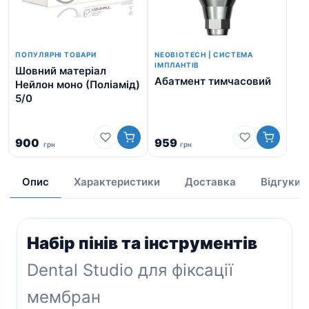
ПОПУЛЯРНІ ТОВАРИ
NEOBIOTECH | СИСТЕМА
ІМПЛАНТІВ
Шовний матеріал
Абатмент тимчасовий
Нейлон моно (Поліамід)
Ви
5/0
1.2
ди
900
959
грн
грн
1 
Опис
Характеристики
Доставка
Відгуки
Набір пінів та інструментів
Dental Studio для фіксації
мембран