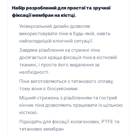
Набір розроблений для простої та зручної
фіксації мембран на кістці.
Універсальний дизайн дозволяє
використовувати піни в будь-якій, навіть
найскладнішій клінічній ситуації.
Завдяки різьблення на стрижні піна
досягається краща фіксація піна в кістковій
тканині, і просте його видалення за
необхідності.
Піни виготовляються з титанового сплаву,
тому вони є біосумісними.
Міцний стрижень з різьбленням та гострий
кінчик піна дозволяють працювати із щільною
кісткою.
Підходять для фіксації колагенових, PTFE та
титанових мембран