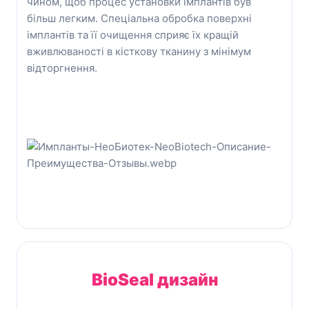
чином, щоб процес установки імплантів був
більш легким. Спеціальна обробка поверхні
імплантів та її очищення сприяє їх кращій
вживлюваності в кісткову тканину з мінімум
відторгнення.
BioSeal
дизайн