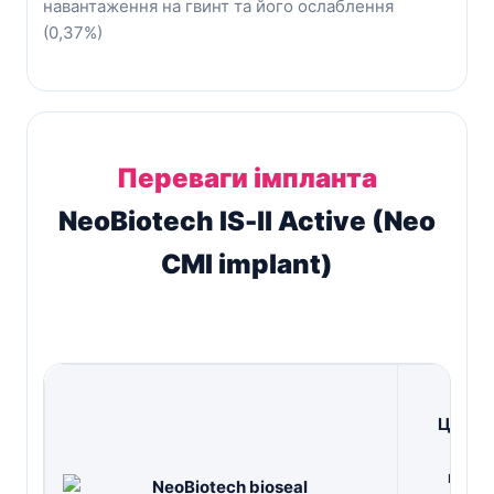
навантаження на гвинт та його ослаблення
(0,37%)
Переваги імпланта
NeoBiotech IS-ll Active (Neo
CMI implant)
Це уні
вт
макс