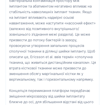
бактеріальна контамінація простору між
імплантом та абатментом негативно впливає на
стабільність навколишніх імплант тканин. Якщо
на імплант впливають надмірні осьові
навантаження, може наступити «насосний ефект»
(залежно від позитивного внутрішнього/
зовнішнього з'єднання межі раздела). Це може
призвести до потоку бактерій із зазору,
провокуючи утворення запальних процесів
сполучної тканини в ділянці шийки імпланту. Щоб
описати це, Ericsson et al. ввів термін «сполучна
тканина, що живиться дистанційним каналом». Ця
втрата кісткової тканини може призвести до
зменшення обсягу маргінальної кістки як у
вертикальному, так і горизонтальному напрямку.
Концепція перемикання платформ передбачає
зміщення мікрозазору від шийки імплантату
ближче до осі, для збільшення відстані від цього