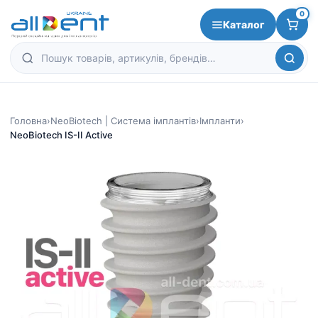
0
Каталог
Головна
›
NeoBiotech | Система імплантів
›
Імпланти
›
NeoBiotech IS-II Active