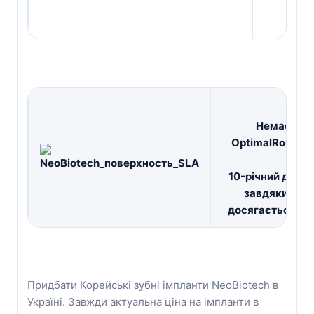
впро
Немає домі
OptimalRoughAv
10-річний досв
завдяки техн
досягається над
Придбати Корейські зубні імпланти NeoBiotech в
Україні. Завжди актуальна ціна на імпланти в