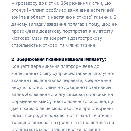
мікрозазору до кістки. Збереження кістки, що
оточує імплант, особливо важливе в естетичній
зоні та в області з нестачею кісткової тканини. В
даному випадку завдання полягає в тому, щоб не
провокувати додаткову постпротетичну втрату
кісткової маси та зберегти довгострокову
стабільність кісткової та м'яких тканин.
2. Збереження тканини навколо імпланту:
Концепт перемикання платформ веде до
збільшення обсягу супрокрестальної сполучної
тканини і, як додаткова перевага, збереження
несучої кістки. Клінічно доведено позитивний
вплив збільшення обсягу слизової оболонки на
формування майбутнього ясенного сосочка, що
дає лікарю більше можливостей при створенні
більш природної рожевої естетики. Початкова
товщина слизової на гребені значно впливає на
стабільність маргінальної кістки навколо