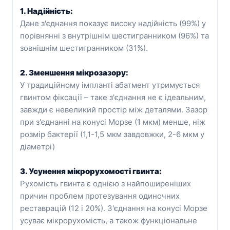
1. Надійність:
Дане з'єднання показує високу надійність (99%) у
порівнянні з внутрішнім шестигранником (96%) та
зовнішнім шестигранником (31%).
2. Зменшення мікрозазору:
У традиційному імпланті абатмент утримується
гвинтом фіксації – таке з'єднання не є ідеальним,
завжди є невеликий простір між деталями. Зазор
при з'єднанні на конусі Морзе (1 мкм) менше, ніж
розмір бактерії (1,1-1,5 мкм завдовжки, 2-6 мкм у
діаметрі)
3. Усунення мікрорухомості гвинта:
Рухомість гвинта є однією з найпоширеніших
причин проблем протезування одиночних
реставрацій (12 і 20%). З'єднання на конусі Морзе
усуває мікрорухомість, а також функціональне