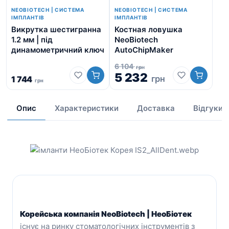
NEOBIOTECH | СИСТЕМА
NEOBIOTECH | СИСТЕМА
ІМПЛАНТІВ
ІМПЛАНТІВ
Викрутка шестигранна
Костная ловушка
Аб
1.2 мм | під
NeoBiotech
ше
динамометричний ключ
AutoChipMaker
6 104
грн
5 232
грн
1 744
грн
1 
Опис
Характеристики
Доставка
Відгуки
Корейська компанія NeoBiotech | НеоБіотек
існує на ринку стоматологічних інструментів з