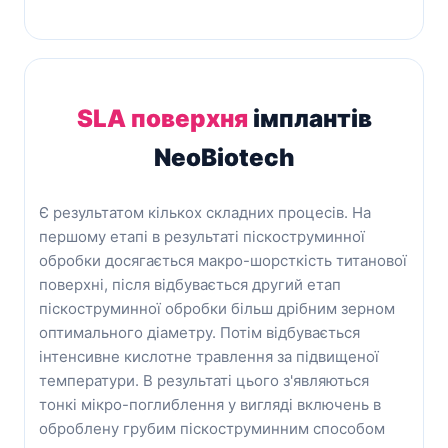
SLA поверхня
імплантів
NeoBiotech
Є результатом кількох складних процесів. На
першому етапі в результаті піскоструминної
обробки досягається макро-шорсткість титанової
поверхні, після відбувається другий етап
піскоструминної обробки більш дрібним зерном
оптимального діаметру. Потім відбувається
інтенсивне кислотне травлення за підвищеної
температури. В результаті цього з'являються
тонкі мікро-поглиблення у вигляді включень в
оброблену грубим піскоструминним способом