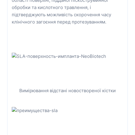
області поверхні, підданої піскоструминної
обробки та кислотного травлення, і
підтверджують можливість скорочення часу
клінічного загоєння перед протезуванням.
Вимірювання відстані новоствореної кістки