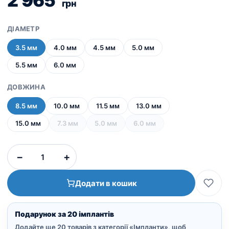
2 965
грн
ДІАМЕТР
3.5 мм
4.0 мм
4.5 мм
5.0 мм
5.5 мм
6.0 мм
ДОВЖИНА
8.5 мм
10.0 мм
11.5 мм
13.0 мм
15.0 мм
7.3 мм
5.0 мм
6.0 мм
NeoBiotech
−
+
IS-
II
Додати в кошик
Active
кількість
Подарунок за 20 імплантів
Додайте ще 20 товарів з категорії «Імпланти», щоб