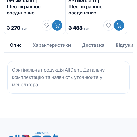
DFI имплант |
SPI имплант |
Al
Шестигранное
Шестигранное
Ше
соединение
соединение
со
3 270
3 488
грн
грн
від
Опис
Характеристики
Доставка
Відгуки
Оригінальна продукція AllDent. Детальну
комплектацію та наявність уточнюйте у
менеджера.