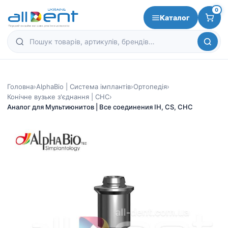
0
Каталог
Головна
›
AlphaBio | Система імплантів
›
Ортопедія
›
Конічне вузьке з'єднання | CHC
›
Аналог для Мультиюнитов | Все соединения IH, CS, CHC