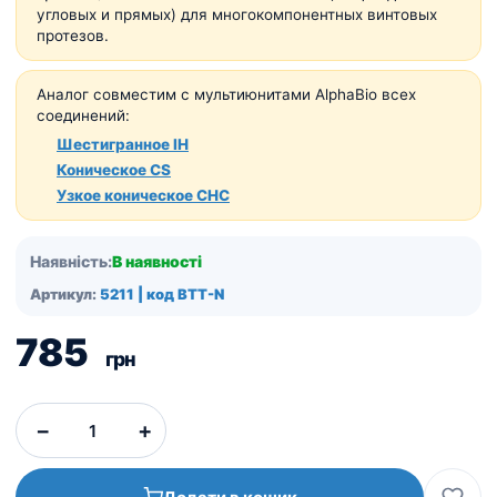
угловых и прямых) для многокомпонентных винтовых
протезов.
Аналог совместим с мультиюнитами AlphaBio всех
соединений:
Шестигранное IH
Коническое CS
Узкое коническое CHC
Наявність:
В наявності
Артикул:
5211 | код BTT-N
785
грн
−
+