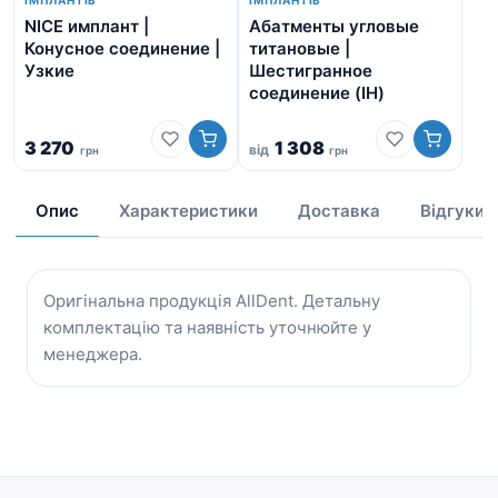
ІМПЛАНТІВ
ІМПЛАНТІВ
NICE имплант |
Абатменты угловые
DF
Конусное соединение |
титановые |
Ше
Узкие
Шестигранное
со
соединение (IH)
3 270
1 308
від
грн
грн
3 
Опис
Характеристики
Доставка
Відгуки
Оригінальна продукція AllDent. Детальну
комплектацію та наявність уточнюйте у
менеджера.