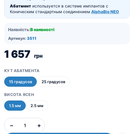
Абатмент
используется в системе имплантов с
Коническим стандартным соединением
AlphaBio NEO
Наявність:
В наявності
Артикул:
3511
1 657
грн
КУТ АБАТМЕНТА
15 градусов
25 градусов
ВИСОТА ЯСЕН
1.5 мм
2.5 мм
Абатменты
−
+
угловые