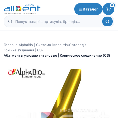
0
Каталог
Головна
›
AlphaBio | Система імплантів
›
Ортопедія
›
Конічне з'єднання | CS
›
Абатменты угловые титановые | Коническое соединение (CS)