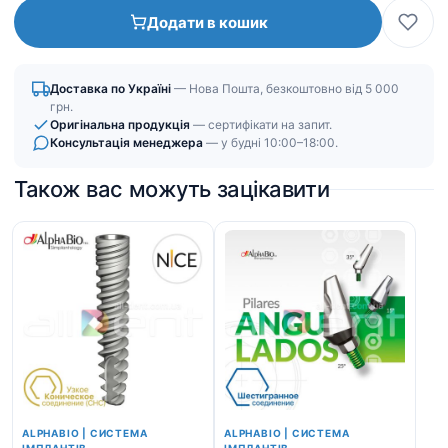
титановые
Додати в кошик
|
Коническое
соединение
Доставка по Україні
— Нова Пошта, безкоштовно від 5 000
(CS)
грн.
кількість
Оригінальна продукція
— сертифікати на запит.
Консультація менеджера
— у будні 10:00–18:00.
Також вас можуть зацікавити
ALPHABIO | СИСТЕМА
ALPHABIO | СИСТЕМА