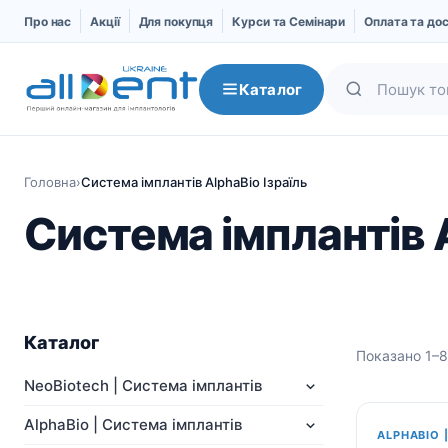
Про нас
Акції
Для покупця
Курси та Семінари
Оплата та до
Каталог
Головна
›
Система імплантів AlphaBio Ізраїль
Система імплантів A
Каталог
Показано 1–8 
NeoBiotech | Система
AlphaBio | Система
NeoBiotech | Система імплантів
імплантів
імплантів
AlphaBio | Система імплантів
Про компанію
Імпланти
ALPHABIO 