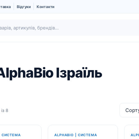
ставка
Відгуки
Контакти
lphaBio Ізраїль
із 8
Ubgen | Кістковий
Шовний матеріал
замінник і Мембрани
Про компанію UBGEN
| СИСТЕМА
ALPHABIO | СИСТЕМА
ALP