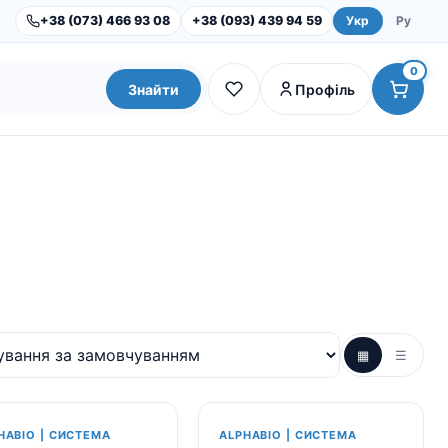
+38 (073) 466 93 08
+38 (093) 439 94 59
Укр
Ру
0
Знайти
Профіль
▦
☰
Dental Studio |
Обладнання
Інструменти та набори
HABIO | СИСТЕМА
ALPHABIO | СИСТЕМА