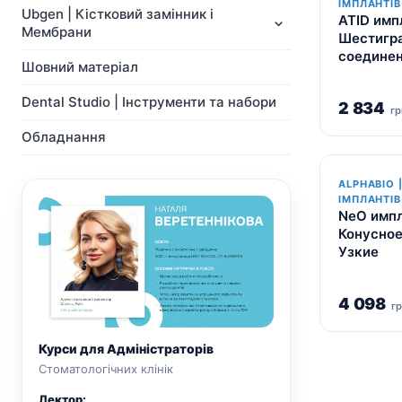
NeoBiotech
ІМПЛАНТІВ
Ортопедія
Ubgen | Кістковий замінник і
ATID имп
Імпланти
Система Мульти-Юніт
Мембрани
Шестигр
Ортопедія
абатментів
соедине
Система Мульти-Юніт
CAD/CAM
Шовний матеріал
абатментів
Хірургічні свердла
Dental Studio | Інструменти та набори
CAD/CAM
2 834
Показати всі
гр
Показати всі
Обладнання
ALPHABIO 
ІМПЛАНТІВ
NeO импл
Конусное
Узкие
4 098
г
Курси для Адміністраторів
Стоматологічних клінік
Лектор: