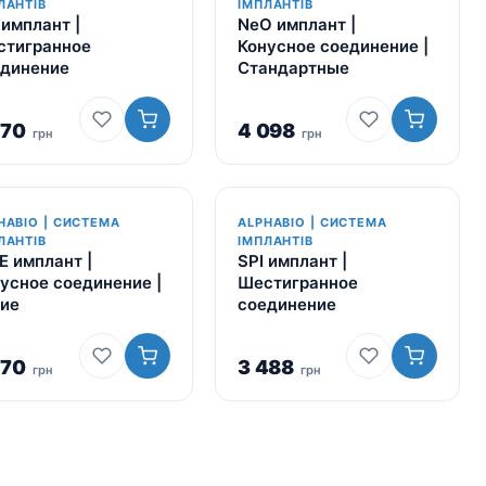
ЛАНТІВ
ІМПЛАНТІВ
 имплант |
NeO имплант |
стигранное
Конусное соединение |
единение
Стандартные
270
4 098
грн
грн
HABIO | СИСТЕМА
ALPHABIO | СИСТЕМА
ЛАНТІВ
ІМПЛАНТІВ
E имплант |
SPI имплант |
усное соединение |
Шестигранное
ие
соединение
270
3 488
грн
грн