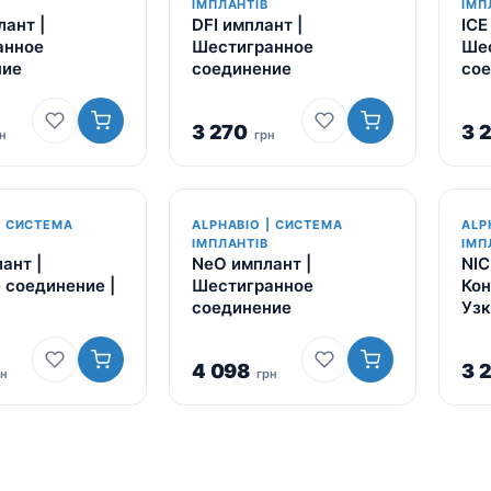
ІМПЛАНТІВ
ІМП
Для пацієнтів
лант |
DFI имплант |
ICE
Кістковий матеріал RE-
анное
Шестигранное
Ше
BONE
ние
соединение
со
Мембрани SHELTER
3 270
3 
н
грн
| СИСТЕМА
ALPHABIO | СИСТЕМА
ALP
ІМПЛАНТІВ
ІМП
ант |
NeO имплант |
NIC
 соединение |
Шестигранное
Кон
соединение
Узк
4 098
3 
рн
грн