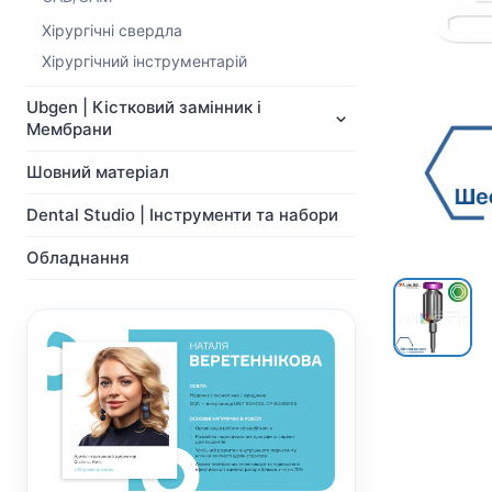
NeoBiotech
Ортопедія
Імпланти
Хірургічні свердла
Система Мульти-Юніт
Ортопедія
абатментів
Хірургічний інструментарій
Система Мульти-Юніт
CAD/CAM
абатментів
Ubgen | Кістковий замінник і
Хірургічні свердла
CAD/CAM
Мембрани
Показати всі
Показати всі
Шовний матеріал
Dental Studio | Інструменти та набори
Обладнання