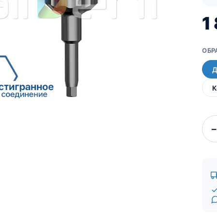
Для пацієнтів
Кістковий матеріал RE-
1
BONE
Мембрани SHELTER
ОБР
Д
К
−