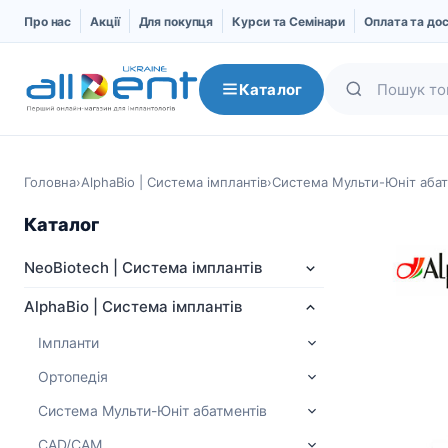
Про нас
Акції
Для покупця
Курси та Семінари
Оплата та до
Каталог
Головна
›
AlphaBio | Система імплантів
›
Система Мульти-Юніт абат
Каталог
NeoBiotech | Система імплантів
AlphaBio | Система імплантів
Імпланти
Ортопедія
NeoBiotech | Система
AlphaBio | Система
імплантів
імплантів
Система Мульти-Юніт абатментів
Про компанію
Імпланти
CAD/CAM