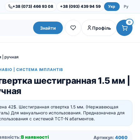
+38 (073) 466 93 08
+38 (093) 439 94 59
Укр
Ру
0
Знайти
Профіль
 | ручная
HABIO | СИСТЕМА ІМПЛАНТІВ
вертка шестигранная 1.5 мм |
учная
ена 42$. Шестигранная отвертка 1.5 мм. (Нержавеющая
таль) Для мануального использования. Предназначена для
спользования с системой TCT-N абатментов.
Dental Studio |
Обладнання
Інструменти та набори
аявність:
В наявності
Артикул:
4060