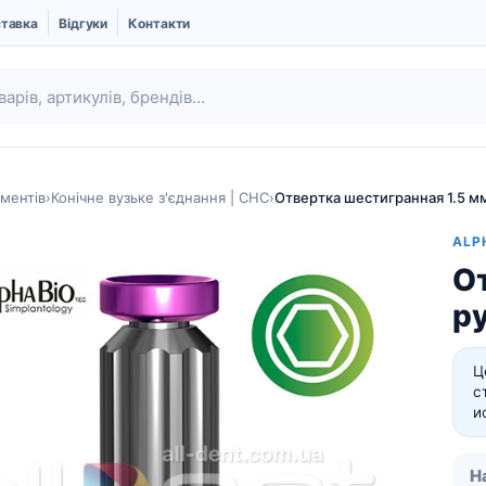
ставка
Відгуки
Контакти
ментів
›
Конічне вузьке з'єднання | CHC
›
Отвертка шестигранная 1.5 мм
ALP
От
р
Ц
с
и
Ubgen | Кістковий
Шовний матеріал
замінник і Мембрани
Про компанію UBGEN
Н