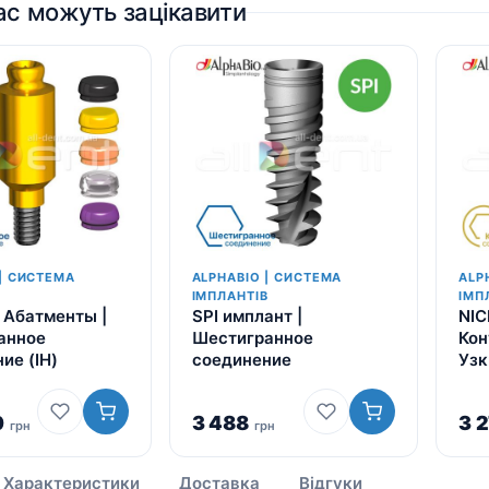
ас можуть зацікавити
| СИСТЕМА
ALPHABIO | СИСТЕМА
ALP
В
ІМПЛАНТІВ
ІМП
 Абатменты |
SPI имплант |
NIC
анное
Шестигранное
Кон
ие (IH)
соединение
Узк
0
3 488
3 
грн
грн
Характеристики
Доставка
Відгуки