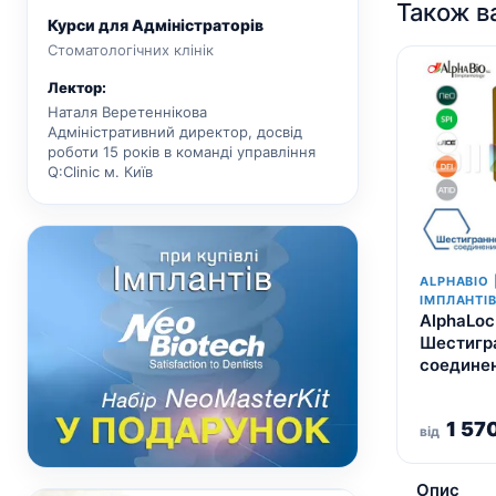
Також в
Курси для Адміністраторів
Стоматологічних клінік
Лектор:
Наталя Веретеннікова
Адміністративний директор, досвід
роботи 15 років в команді управління
Q:Clinic м. Київ
ALPHABIO 
ІМПЛАНТІ
AlphaLoc
Шестигр
соединен
1 57
від
Опис