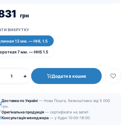
 831
грн
АТИ ВИКРУТКУ
линная 13 мм. — HHL 1.5
ороткая 7 мм. — HHS 1.5
Отвертка
+
Додати в кошик
шестигранная
1.5
мм
|
Доставка по Україні
— Нова Пошта, безкоштовно від 5 000
ручная
грн.
Оригінальна продукція
кількість
— сертифікати на запит.
Консультація менеджера
— у будні 10:00–18:00.