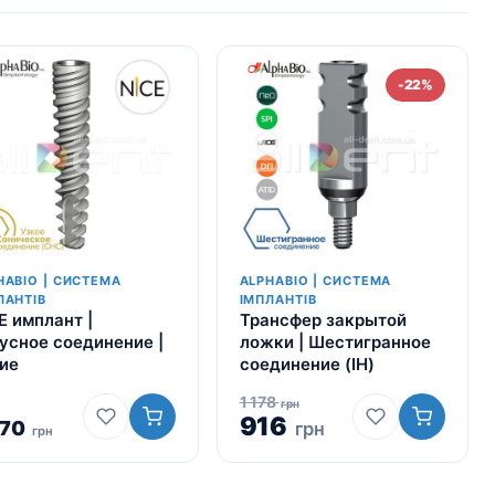
-22%
HABIO | СИСТЕМА
ALPHABIO | СИСТЕМА
ЛАНТІВ
ІМПЛАНТІВ
E имплант |
Трансфер закрытой
усное соединение |
ложки | Шестигранное
ие
соединение (IH)
1 178
грн
916
270
грн
грн