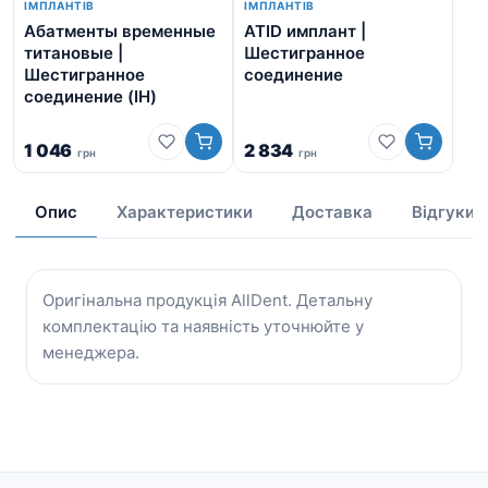
ІМПЛАНТІВ
ІМПЛАНТІВ
Абатменты временные
ATID имплант |
Аб
титановые |
Шестигранное
ша
Шестигранное
соединение
Ше
соединение (IH)
со
1 046
2 834
грн
грн
від
Опис
Характеристики
Доставка
Відгуки
Оригінальна продукція AllDent. Детальну
комплектацію та наявність уточнюйте у
менеджера.