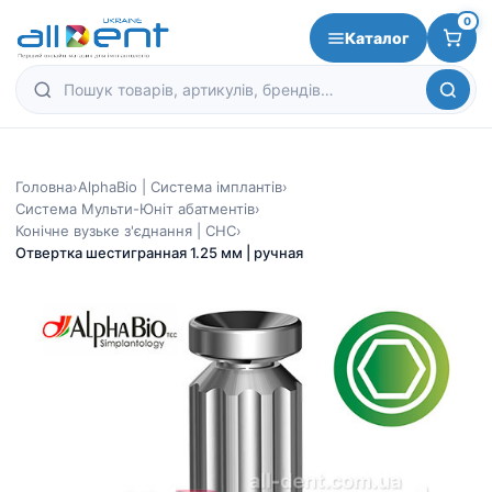
0
Каталог
Головна
›
AlphaBio | Система імплантів
›
Система Мульти-Юніт абатментів
›
Конічне вузьке з'єднання | CHC
›
Отвертка шестигранная 1.25 мм | ручная