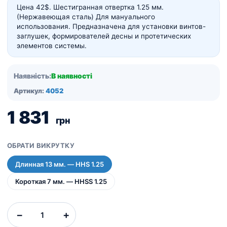
Цена 42$. Шестигранная отвертка 1.25 мм.
(Нержавеющая сталь) Для мануального
использования. Предназначена для установки винтов-
заглушек, формирователей десны и протетических
элементов системы.
Наявність:
В наявності
Артикул:
4052
1 831
грн
ОБРАТИ ВИКРУТКУ
Длинная 13 мм. — HHS 1.25
Короткая 7 мм. — HHSS 1.25
Отвертка
−
+
шестигранная