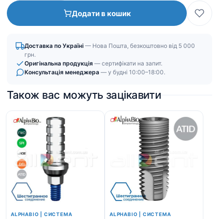
1.25
Додати в кошик
мм
|
ручная
Доставка по Україні
— Нова Пошта, безкоштовно від 5 000
кількість
грн.
Оригінальна продукція
— сертифікати на запит.
Консультація менеджера
— у будні 10:00–18:00.
Також вас можуть зацікавити
ALPHABIO | СИСТЕМА
ALPHABIO | СИСТЕМА