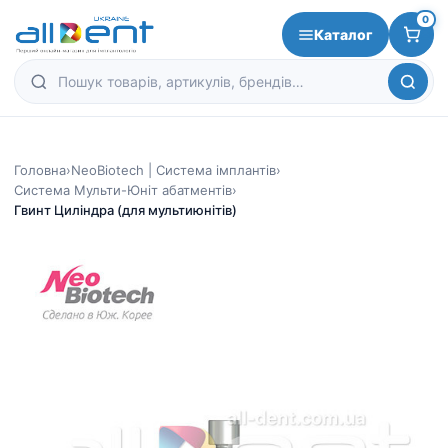
0
Каталог
Головна
›
NeoBiotech | Система імплантів
›
Система Мульти-Юніт абатментів
›
Гвинт Циліндра (для мультиюнітів)