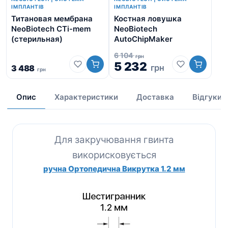
ІМПЛАНТІВ
ІМПЛАНТІВ
Титановая мембрана
Костная ловушка
Аб
NeoBiotech CTi-mem
NeoBiotech
ше
(стерильная)
AutoChipMaker
6 104
грн
5 232
грн
3 488
грн
1 
Опис
Характеристики
Доставка
Відгуки
Для закручювання гвинта
викорисковується
ручна Ортопедична Викрутка 1.2 мм