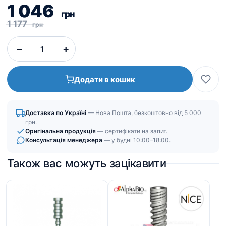
Оригінальна
Поточна
1 046
грн
ціна:
ціна:
1 177
грн
1
1
−
+
177
046
грн.
грн.
Додати в кошик
Доставка по Україні
— Нова Пошта, безкоштовно від 5 000
грн.
Оригінальна продукція
— сертифікати на запит.
Консультація менеджера
— у будні 10:00–18:00.
Також вас можуть зацікавити