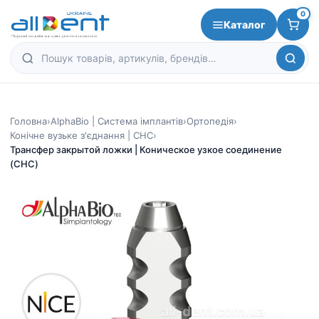
0
Каталог
Головна
›
AlphaBio | Система імплантів
›
Ортопедія
›
Конічне вузьке з'єднання | CHC
›
Трансфер закрытой ложки | Коническое узкое соединение
(CHC)