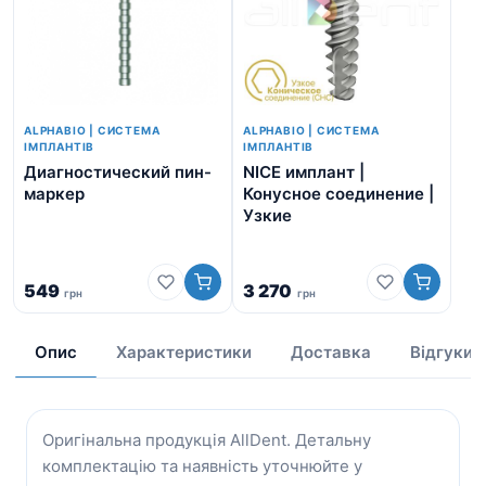
ALPHABIO | СИСТЕМА
ALPHABIO | СИСТЕМА
ІМПЛАНТІВ
ІМПЛАНТІВ
Диагностический пин-
NICE имплант |
Аб
маркер
Конусное соединение |
ти
Узкие
Ше
со
549
3 270
грн
грн
1 
Опис
Характеристики
Доставка
Відгуки
Оригінальна продукція AllDent. Детальну
комплектацію та наявність уточнюйте у