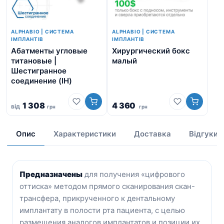
ALPHABIO | СИСТЕМА
ALPHABIO | СИСТЕМА
ІМПЛАНТІВ
ІМПЛАНТІВ
Абатменты угловые
Хирургический бокс
Аб
титановые |
малый
ша
Шестигранное
Ше
соединение (IH)
со
1 308
4 360
від
грн
грн
від
Опис
Характеристики
Доставка
Відгуки
Предназначены
для получения «цифрового
оттиска» методом прямого сканирования скан-
трансфера, прикрученного к дентальному
имплантату в полости рта пациента, с целью
размещения аналогов имплантатов и позиции их