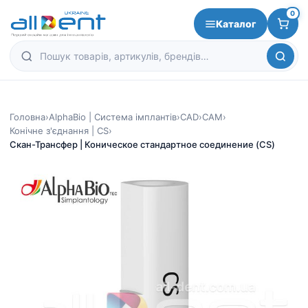
0
Каталог
Головна
›
AlphaBio | Система імплантів
›
CAD
›
CAM
›
Конічне з'єднання | CS
›
Скан-Трансфер | Коническое стандартное соединение (CS)