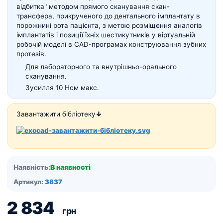
відбитка" методом прямого сканування скан-
трансфера, прикрученого до дентального імплантату в
порожнині рота пацієнта, з метою розміщення аналогів
імплантатів і позиції їхніх шестикутників у віртуальній
робочій моделі в CAD-програмах конструювання зубних
протезів.
Для лабораторного та внутрішньо-орального
сканування.
Зусилля 10 Нсм макс.
Завантажити бібліотеку
↓
Наявність:
В наявності
Артикул:
3837
2 834
грн