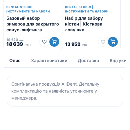
DENTAL STUDIO |
DENTAL STUDIO |
ІНСТРУМЕНТИ ТА НАБОРИ
ІНСТРУМЕНТИ ТА НАБОРИ
Базовый набор
Набір для забору
На
римеров для закрытого
кістки | Кісткова
ви
синус-лифтинга
ловушка
19 620
грн
Оригінальна
Поточна
18 639
13 952
15 
грн
грн
Ор
ціна:
ціна:
14
ці
19
18
15
620
639
Опис
Характеристики
Доставка
Відгуки
2
грн.
грн.
гр
Оригінальна продукція AllDent. Детальну
комплектацію та наявність уточнюйте у
менеджера.