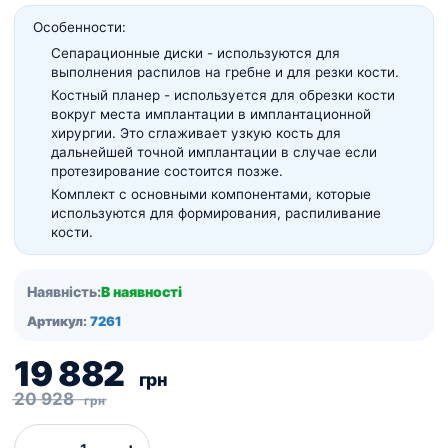
Особенности:
Сепарационные диски - используются для
выполнения распилов на гребне и для резки кости.
Костный планер - используется для обрезки кости
вокруг места имплантации в имплантационной
хирургии.
Это сглаживает узкую кость для
дальнейшей точной имплантации в случае если
протезирование состоится позже.
Комплект с основными компонентами, которые
используются для формирования, распиливание
кости.
Наявність:
В наявності
Артикул:
7261
Оригінальна
Поточна
19 882
грн
ціна:
ціна:
20 928
грн
20
19