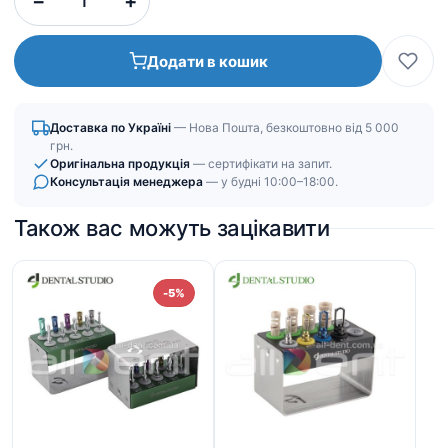
−
+
928
882
грн.
грн.
Додати в кошик
Доставка по Україні
— Нова Пошта, безкоштовно від 5 000
грн.
Оригінальна продукція
— сертифікати на запит.
Консультація менеджера
— у будні 10:00–18:00.
Також вас можуть зацікавити
-5%