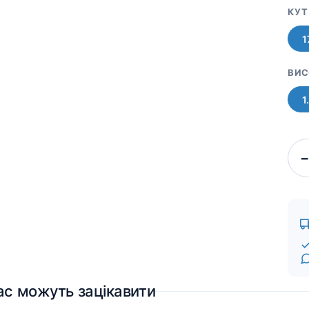
КУТ
1
ВИС
1
−
ас можуть зацікавити