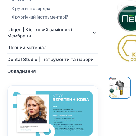
NeoBiotech
Ортопедія
Імпланти
Хірургічні свердла
Система Мульти-Юніт
Ортопедія
абатментів
Хірургічний інструментарій
Система Мульти-Юніт
CAD/CAM
абатментів
Ubgen | Кістковий замінник і
Хірургічні свердла
CAD/CAM
Мембрани
Показати всі
Показати всі
Шовний матеріал
Dental Studio | Інструменти та набори
Обладнання