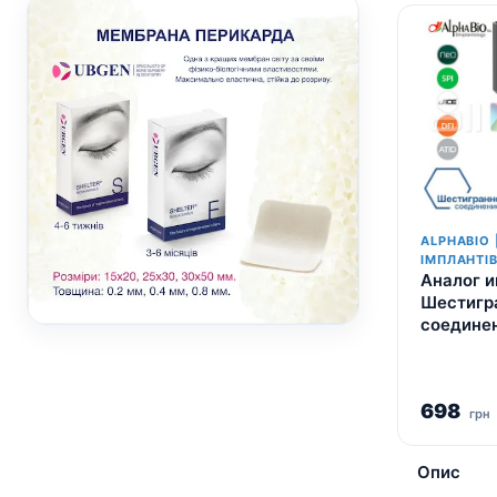
ALPHABIO 
ІМПЛАНТІ
Аналог и
Шестигр
соединен
698
грн
Опис