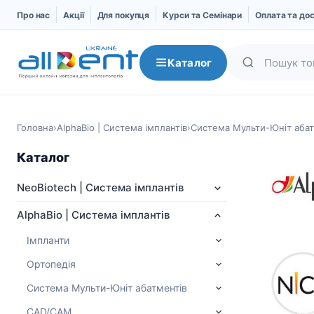
Про нас
Акції
Для покупця
Курси та Семінари
Оплата та до
Каталог
Головна
›
AlphaBio | Система імплантів
›
Система Мульти-Юніт абат
Каталог
NeoBiotech | Система імплантів
AlphaBio | Система імплантів
Імпланти
Ортопедія
NeoBiotech | Система
AlphaBio | Система
імплантів
імплантів
Система Мульти-Юніт абатментів
Про компанію
Імпланти
CAD/CAM