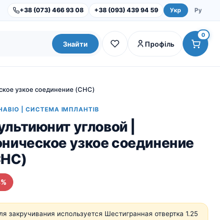
+38 (073) 466 93 08
+38 (093) 439 94 59
Укр
Ру
0
Знайти
Профіль
ское узкое соединение (CHC)
HABIO | СИСТЕМА ІМПЛАНТІВ
льтиюнит угловой |
оническое узкое соединение
CHC)
4%
Dental Studio |
Обладнання
Інструменти та набори
ля закручивания используется Шестигранная отвертка 1.25