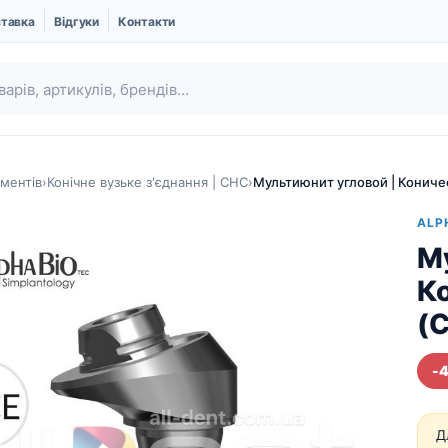
ставка
Відгуки
Контакти
ментів
›
Конічне вузьке з'єднання | CHC
›
Мультиюнит угловой | Кониче
ALP
Му
К
(
-
Ubgen | Кістковий
Шовний матеріал
замінник і Мембрани
Про компанію UBGEN
Д