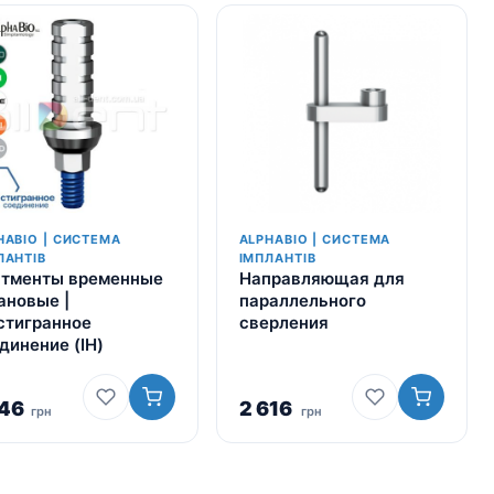
HABIO | СИСТЕМА
ALPHABIO | СИСТЕМА
ЛАНТІВ
ІМПЛАНТІВ
тменты временные
Направляющая для
ановые |
параллельного
тигранное
сверления
динение (IH)
046
2 616
грн
грн