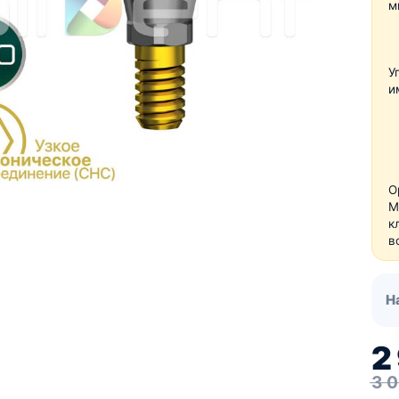
м
Для пацієнтів
Кістковий матеріал RE-
BONE
Мембрани SHELTER
У
и
О
М
к
в
Н
2
3 