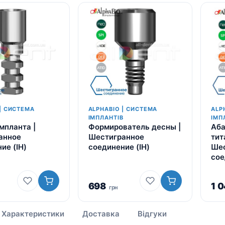
| СИСТЕМА
ALPHABIO | СИСТЕМА
ALP
В
ІМПЛАНТІВ
ІМП
мпланта |
Формирователь десны |
Аба
анное
Шестигранное
тит
ие (IH)
соединение (IH)
Шес
сое
698
1 
грн
Характеристики
Доставка
Відгуки