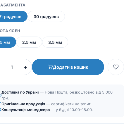
 АБАТМЕНТА
7 градусов
30 градусов
ОТА ЯСЕН
.5 мм
2.5 мм
3.5 мм
Мультиюнит
+
Додати в кошик
угловой
|
Коническое
узкое
Доставка по Україні
— Нова Пошта, безкоштовно від 5 000
соединение
грн.
Оригінальна продукція
(CHC)
— сертифікати на запит.
Консультація менеджера
— у будні 10:00–18:00.
кількість