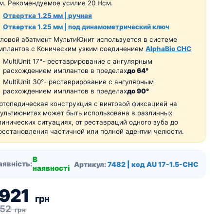
м.
Рекомендуемое усилие 20 Нсм.
Отвертка 1.25 мм | ручная
Отвертка 1.25 мм | под динамометрический ключ
гловой абатмент МультиЮнит используется в системе
мплантов с Коническим узким соединением
AlphaBio CHC
MultiUnit 17
°
- реставрирование с ангулярным
расхождением имплантов в пределах
до 64
°
MultiUnit 30
°
- реставрирование с ангулярным
расхождением имплантов в пределах
до 90
°
ртопедическая конструкция с винтовой фиксацией на
ультиюнитах может быть использована в различных
линических ситуациях, от реставраций одного зуба до
осстановления частичной или полной адентии челюсти.
В
аявність:
Артикул:
7482 | код AU 17-1.5-CHC
наявності
 921
грн
052
грн