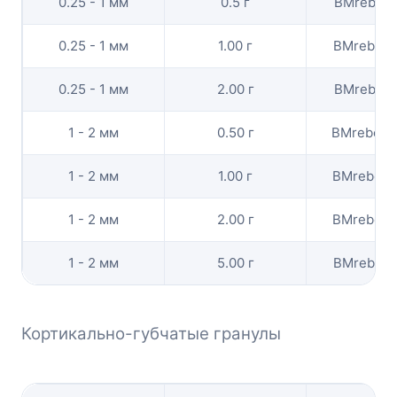
0.25 - 1 мм
0.5 г
BMrebone
0.25 - 1 мм
1.00 г
BMrebon
0.25 - 1 мм
2.00 г
BMrebone
1 - 2 мм
0.50 г
BMrebon
1 - 2 мм
1.00 г
BMrebon
1 - 2 мм
2.00 г
BMrebon
1 - 2 мм
5.00 г
BMrebon
Кортикально-губчатые гранулы