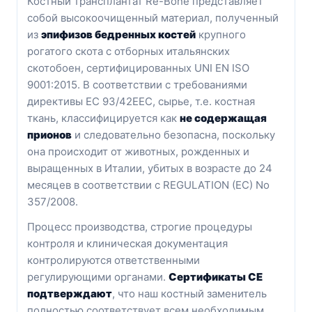
Костный трансплантат Re-Bone представляет
собой высокоочищенный материал, полученный
из
эпифизов бедренных костей
крупного
рогатого скота с отборных итальянских
скотобоен, сертифицированных UNI EN ISO
9001:2015. В соответствии с требованиями
директивы ЕС 93/42EEC, сырье, т.е. костная
ткань, классифицируется как
не содержащая
прионов
и следовательно безопасна, поскольку
она происходит от животных, рожденных и
выращенных в Италии, убитых в возрасте до 24
месяцев в соответствии с REGULATION (EC) No
357/2008.
Процесс производства, строгие процедуры
контроля и клиническая документация
контролируются ответственными
регулирующими органами.
Сертификаты CE
подтверждают
, что наш костный заменитель
полностью соответствует всем необходимым