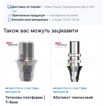
мм)
Доставка по Україні
— Нова Пошта, безкоштовно від 5 000
кількість
грн.
Оригінальна продукція
— сертифікати на запит.
Консультація менеджера
— у будні 10:00–18:00.
Також вас можуть зацікавити
NEOBIOTECH | СИСТЕМА
NEOBIOTECH | СИСТЕМА
ІМПЛАНТІВ
ІМПЛАНТІВ
Титанова платформа |
Абатмент тимчасовий
Шо
Ti Base
Не