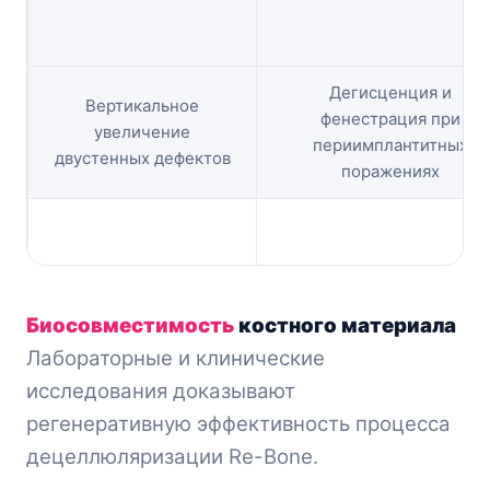
Дегисценция и
Вертикальное
фенестрация при
увеличение
периимплантитных
двустенных дефектов
поражениях
Биосовместимость
костного материала
Лабораторные и клинические
исследования доказывают
регенеративную эффективность процесса
децеллюляризации Re-Bone.