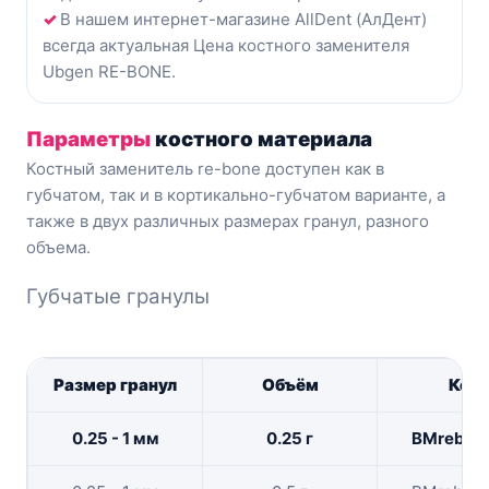
✓
В нашем интернет-магазине AllDent (АлДент)
всегда актуальная Цена костного заменителя
Ubgen RE-BONE.
Параметры
костного материала
Костный заменитель re-bone доступен как в
губчатом, так и в кортикально-губчатом варианте, а
также в двух различных размерах гранул, разного
объема.
Губчатые гранулы
Размер гранул
Объём
Код
0.25 - 1 мм
0.25 г
BMrebone