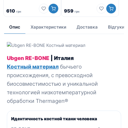
4/
610
959
грн
грн
9
Опис
Характеристики
Доставка
Відгуки
Ubgen RE-BONE
| Италия
Костный материал
бычьего
происхождения, с
превосходной
биосовместимостью и уникальной
технологией низкотемпературной
обработки Thermagen®
Идентичность костной ткани человека