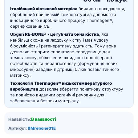
Італійський кістковий матеріал
бичачого походження,
оброблений при низькій температурі за допомогою
інноваційного виробничого процесу Thermagen®,
сертифікований CE.
Ubgen RE-BONE® - це губчата бича кістка
, яка
найбільш схожа на людську кістку і має чудову
біосумісність і регенеративну здатність. Тому вона
дозволяє створити сприятливе середовище для
хемотаксису, збільшення швидкості проліферації
остеобластів та неоангіогенезу (формування нових
мікросудин) завдяки підтримці білків позаклітинного
матриксу.
Технологія
Thermagen®
низькотемпературного
виробництва
дозволяє зберегти початкову структуру
та повністю видалити органічні речовини для
забезпечення безпеки матеріалу.
Наявність:
В наявності
Артикул:
BMrebone01E