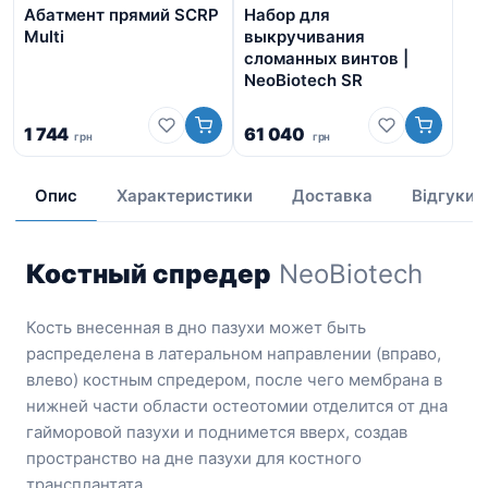
Абатмент прямий SCRP
Набор для
Аб
Multi
выкручивания
сломанных винтов |
NeoBiotech SR
1 744
61 040
грн
грн
2 
Опис
Характеристики
Доставка
Відгуки
Костный спредер
NeoBiotech
Кость внесенная в дно пазухи может быть
распределена в латеральном направлении (вправо,
влево) костным спредером, после чего мембрана в
нижней части области остеотомии отделится от дна
гайморовой пазухи и поднимется вверх, создав
пространство на дне пазухи для костного
трансплантата.