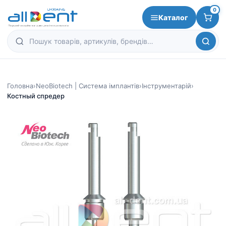
0
Каталог
Головна
›
NeoBiotech | Система імплантів
›
Інструментарій
›
Костный спредер