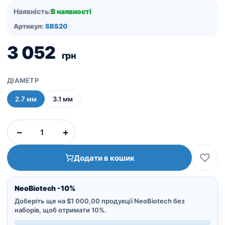
Наявність:
В наявності
Артикул:
SBS20
3 052
грн
ДІАМЕТР
2.7 мм
3.1 мм
Костный
−
+
спредер
кількість
Додати в кошик
NeoBiotech -10%
Доберіть ще на $1 000,00 продукції NeoBiotech без
наборів, щоб отримати 10%.