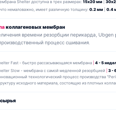
ембрана Shelter доступна в трех размерах:
15x20 мм
|
30x2
 что немаловажно, имеет различную толщину:
0.2 мм
|
0.4 
па
коллагеновых мембран
еличения времени резорбции перикарда, Ubgen р
производственный процесс сшивания
.
helter Fast - быстро рассасывающаяся мембрана
|
4 - 5 неде
helter Slow - мембрана с самой медленной резорбцией
|
3 - 
нновационный технологический процесс производства "Peri
труктуру исходного материала, состоящую из плотных колла
сырья