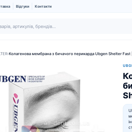
ставка
Відгуки
Контакти
LTER
›
Колагенова мембрана з бичачого перикарда Ubgen Shelter Fast 
UBG
К
б
Sh
U
Ubgen | Кістковий
Шовний матеріал
м
замінник і Мембрани
і
Про компанію UBGEN
с