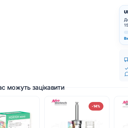
U
Д
1
В
ас можуть зацікавити
-14%