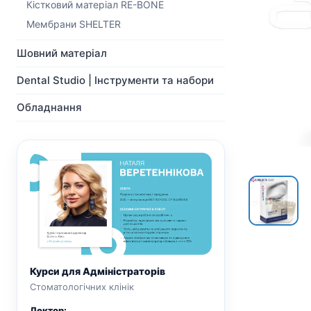
NeoBiotech
Кістковий матеріал RE-BONE
Ортопедія
Імпланти
Система Мульти-Юніт
Мембрани SHELTER
Ортопедія
абатментів
Система Мульти-Юніт
CAD/CAM
Шовний матеріал
абатментів
Хірургічні свердла
Dental Studio | Інструменти та набори
CAD/CAM
Показати всі
Показати всі
Обладнання
Курси для Адміністраторів
Стоматологічних клінік
Лектор: