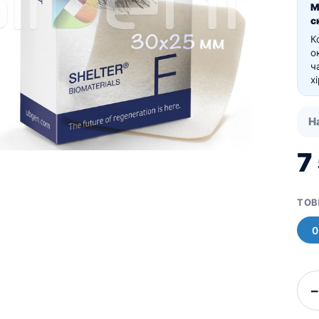
Для пацієнтів
М
с
Кістковий матеріал RE-
BONE
К
Мембрани SHELTER
о
ч
х
Н
7
ТОВ
0
−