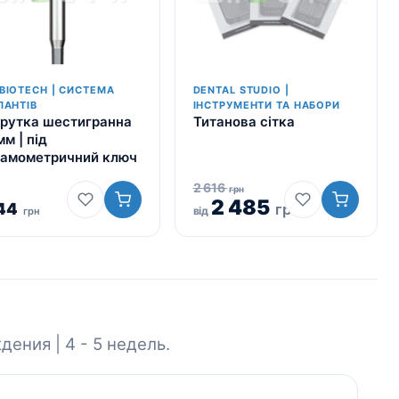
BIOTECH | СИСТЕМА
DENTAL STUDIO |
ЛАНТІВ
ІНСТРУМЕНТИ ТА НАБОРИ
рутка шестигранна
Титанова сітка
мм | під
амометричний ключ
2 616
грн
2 485
744
грн
від
грн
ния | 4 - 5 недель.