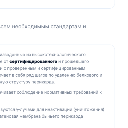
 всем необходимым стандартам и
оизведенные из высокотехнологического
е от
сертифицированного
и прошедшего
вии с проверенным и сертифицированным
ючает в себя ряд шагов по удалению белкового и
ную структуру перикарда.
печивает соблюдение нормативных требований к
зуются γ-лучами для инактивации (уничтожения)
лагеновая мембрана бычьего перикарда