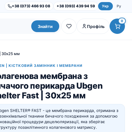
+38 (073) 466 93 08
+38 (093) 439 94 59
Укр
Ру
0
Знайти
Профіль
| 30х25 мм
EN | КІСТКОВИЙ ЗАМІННИК І МЕМБРАНИ
олагенова мембрана з
ичачого перикарда Ubgen
elter Fast | 30х25 мм
bgen SHELTER® FAST - це мембрана перикарда, отримана з
Dental Studio |
Обладнання
езенхімальної тканини бичачого походження за допомогою
Інструменти та набори
нноваційної процедури децелюляризації, яка зберігає
труктуру позаклітинного колагенового матриксу.