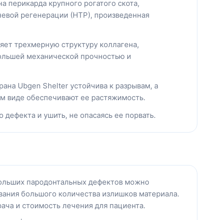
 перикарда крупного рогатого скота,
невой регенерации (НТР), произведенная
яет трехмерную структуру коллагена,
большей механической прочностью и
на Ubgen Shelter устойчива к разрывам, а
ом виде обеспечивают ее растяжимость.
ю дефекта и ушить, не опасаясь ее порвать.
больших пародонтальных дефектов можно
вания большого количества излишков материала.
рача и стоимость лечения для пациента.