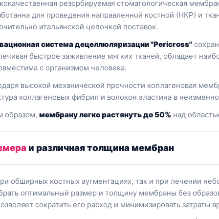
кокачественная резорбируемая стоматологическая мембрана
аботанна для проведения направленной костной (НКР) и тка
ючительно итальянской цепочкой поставок.
вационная система децеллюляризации "Pericross"
сохран
печивая быстрое заживление мягких тканей, обладает наи
овместима с организмом человека.
одаря высокой механической прочности коллагеновая мембра
ктура коллагеновых фибрил и волокон эластина в неизменн
м образом,
мембрану легко растянуть до 50%
над область
змера
и различная толщина мембран
при обширных костных аугментациях, так и при лечении не
брать оптимальный размер и толщину мембраны без образо
позволяет сократить его расход и минимизировать затраты в