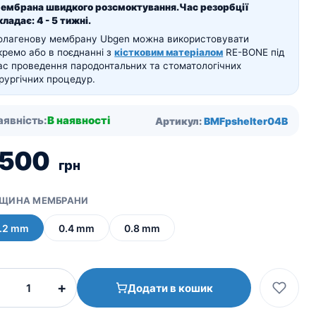
ембрана швидкого розсмоктування.
Час резорбції
кладає:
4 - 5 тижні.
олагенову мембрану Ubgen можна використовувати
кремо або в поєднанні з
кістковим матеріалом
RE-BONE під
ас проведення пародонтальних та стоматологічних
ірургічних процедур.
аявність:
В наявності
Артикул:
BMFpshelter04B
 500
грн
ЩИНА МЕМБРАНИ
.2 mm
0.4 mm
0.8 mm
Колагенова
+
Додати в кошик
мембрана
з