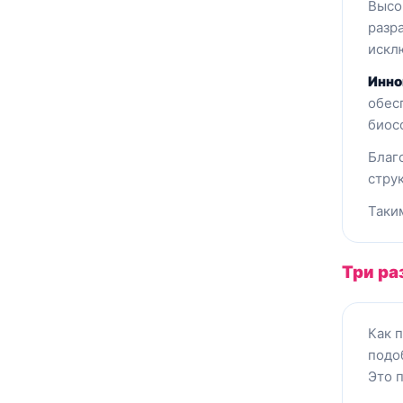
Высо
разр
искл
Инно
о
бес
биос
Благ
стру
Таки
Три ра
Как 
подо
Это 