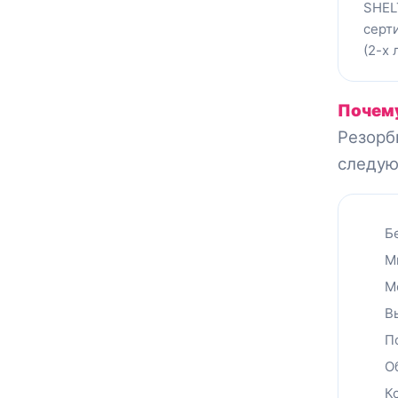
SHEL
серт
(2-х
Почем
Резор
следую
Б
М
М
В
П
О
К