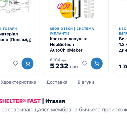
І ТОВАРИ
NEOBIOTECH | СИСТЕМА
NEO
матеріал
ІМПЛАНТІВ
ІМП
Костная ловушка
Вик
оно (Поліамід)
NeoBiotech
1.2 
AutoChipMaker
дин
6 104
грн
5 232
1 
грн
Характеристики
Доставка
Відгуки
 SHELTER® FAST
| Италия
 рассасывающаяся мембрана бычьего происхожде