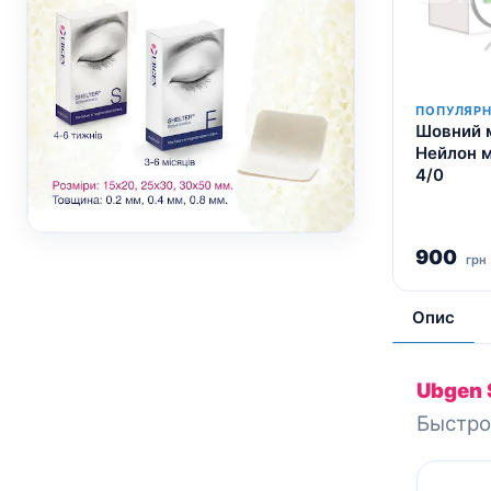
ПОПУЛЯРН
Шовний 
Нейлон м
4/0
900
грн
Опис
Ubgen
Быстро