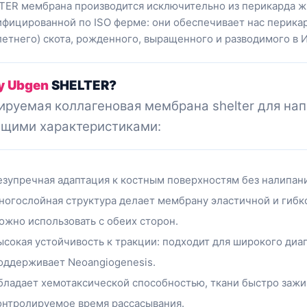
TER мембрана производится исключительно из перикарда ж
ифицированной по ISO ферме: они обеспечивает нас перик
 летнего) скота, рожденного, выращенного и разводимого в 
у Ubgen
SHELTER?
бируемая
коллагеновая
мембрана shelter для на
щими характеристиками:
езупречная адаптация к костным поверхностям без налипани
ногослойная структура делает мембрану эластичной и гибк
ожно использовать с обеих сторон.
ысокая устойчивость к тракции: подходит для широкого диа
оддерживает Neoangiogenesis.
бладает хемотаксической способностью, ткани быстро заж
онтролируемое время рассасывания.