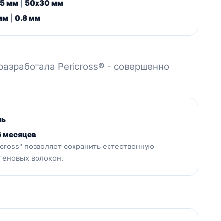
5 мм
|
50x30 мм
мм
|
0.8 мм
азработала Pericross® - совершенно
ль
6 месяцев
cross" позволяет сохранить естественную
геновых волокон.