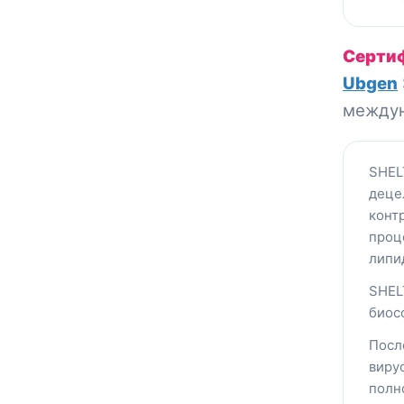
Серти
Ubgen
междун
SHEL
деце
конт
проц
липи
SHE
биос
Посл
виру
полн