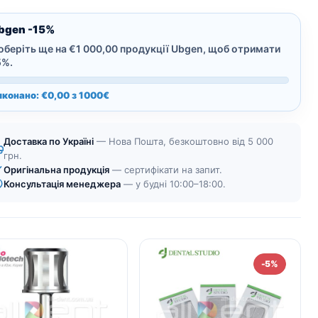
бичачого
перикарда
bgen -15%
Ubgen
оберіть ще на €1 000,00 продукції Ubgen, щоб отримати
Shelter
5%.
Fast
иконано: €0,00 з 1000€
|
30х25
мм
Доставка по Україні
— Нова Пошта, безкоштовно від 5 000
кількість
грн.
Оригінальна продукція
— сертифікати на запит.
Консультація менеджера
— у будні 10:00–18:00.
-5%