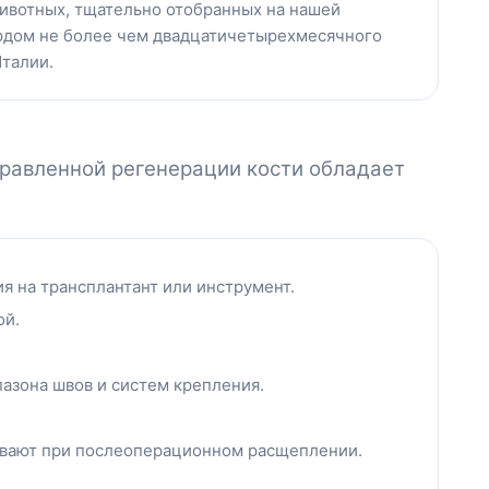
ивотных, тщательно отобранных на нашей
ардом не более чем двадцатичетырехмесячного
Италии.
правленной регенерации кости обладает
я на трансплантант или инструмент.
ой.
пазона швов и систем крепления.
ивают при послеоперационном расщеплении.