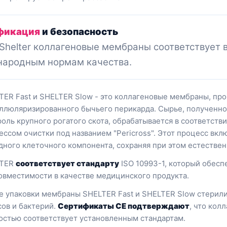
фикация
и безопасность
Shelter коллагеновые мембраны соответствует
ародным нормам качества.
TER Fast и SHELTER Slow - это коллагеновые мембраны, пр
ллюляризированного бычьего перикарда. Сырье, полученно
роль крупного рогатого скота, обрабатывается в соответст
ессом очистки под названием "Pericross". Этот процесс вкл
дного клеточного компонента, сохраняя при этом естествен
LTER
соответствует стандарту
ISO 10993-1, который обес
овместимости в качестве медицинского продукта.
е упаковки мембраны SHELTER Fast и SHELTER Slow стерили
сов и бактерий.
Сертификаты CE подтверждают
, что кол
остью соответствует установленным стандартам.