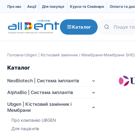
Про нас
Акції
Для покупця
Курси та Семінари
Оплата та до
Каталог
Головна
›
Ubgen | Кістковий замінник і Мембрани
›
Мембрани SHE
Каталог
NeoBiotech | Система імплантів
AlphaBio | Система імплантів
Ubgen | Кістковий замінник і
Мембрани
NeoBiotech | Система
AlphaBio | Система
Про компанію UBGEN
імплантів
імплантів
Для пацієнтів
Про компанію
Імпланти