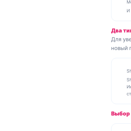
М
И
Два ти
Для ув
новый 
S
S
И
с
Выбор