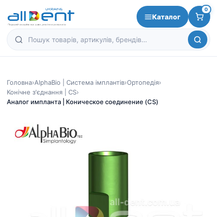
0
Каталог
Головна
›
AlphaBio | Система імплантів
›
Ортопедія
›
Конічне з'єднання | CS
›
Аналог импланта | Коническое соединение (CS)