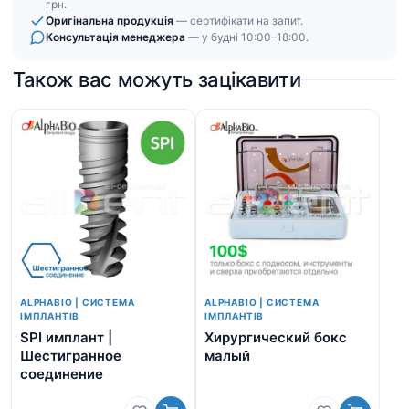
грн.
Оригінальна продукція
— сертифікати на запит.
Консультація менеджера
— у будні 10:00–18:00.
Також вас можуть зацікавити
ALPHABIO | СИСТЕМА
ALPHABIO | СИСТЕМА
ІМПЛАНТІВ
ІМПЛАНТІВ
SPI имплант |
Хирургический бокс
DF
Шестигранное
малый
Ше
соединение
со