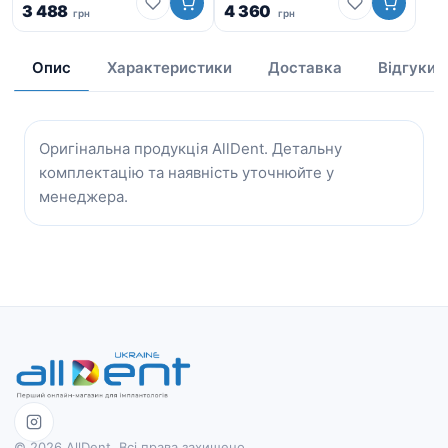
3 488
4 360
грн
грн
3 
Опис
Характеристики
Доставка
Відгуки
Оригінальна продукція AllDent. Детальну
комплектацію та наявність уточнюйте у
менеджера.
© 2026 AllDent. Всі права захищено.