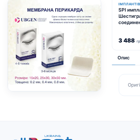
ІМПЛАНТІ
SPI импл
Шестигр
соедине
3 488
г
Опис
Ориг