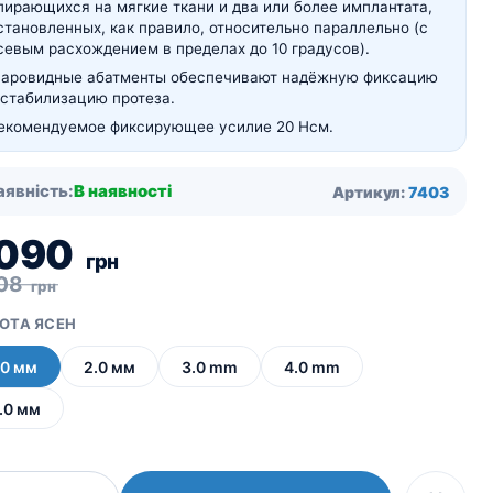
пирающихся на мягкие ткани и два или более имплантата,
становленных, как правило, относительно параллельно (с
севым расхождением в пределах до 10 градусов).
аровидные абатменты обеспечивают надёжную фиксацию
 стабилизацию протеза.
екомендуемое фиксирующее усилие 20 Нсм.
аявність:
В наявності
Артикул:
7403
 090
грн
308
грн
ОТА ЯСЕН
.0 мм
2.0 мм
3.0 mm
4.0 mm
.0 мм
Абатмент