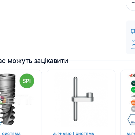
−
ас можуть зацікавити
| СИСТЕМА
ALPHABIO | СИСТЕМА
ALP