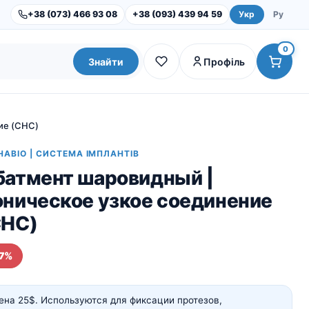
+38 (073) 466 93 08
+38 (093) 439 94 59
Укр
Ру
0
Знайти
Профіль
ие (CHC)
HABIO | СИСТЕМА ІМПЛАНТІВ
батмент шаровидный |
оническое узкое соединение
CHC)
17%
Dental Studio |
Обладнання
Інструменти та набори
ена 25$. Используются для фиксации протезов,