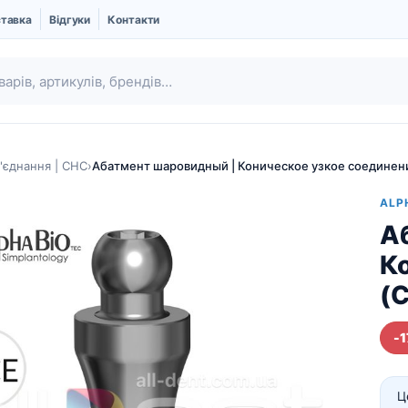
ставка
Відгуки
Контакти
з'єднання | CHC
›
Абатмент шаровидный | Коническое узкое соединен
ALP
А
К
(
-
Ubgen | Кістковий
Шовний матеріал
замінник і Мембрани
Про компанію UBGEN
Ц