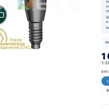
о
Для пацієнтів
у
Кістковий матеріал RE-
о
BONE
Ш
Мембрани SHELTER
и
Р
Н
1
1 
ВИС
1
5