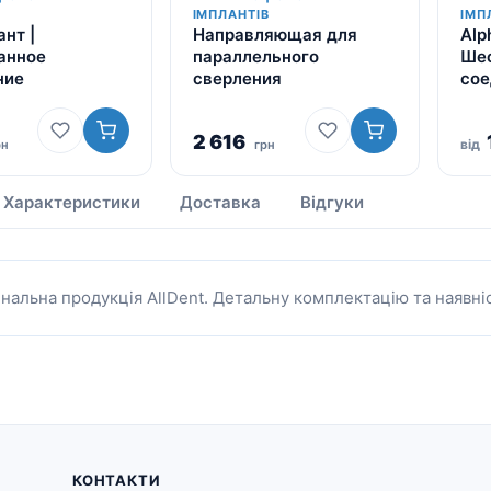
В
ІМПЛАНТІВ
ІМП
ант |
Направляющая для
Alp
анное
параллельного
Шес
ние
сверления
сое
2 616
від
рн
грн
Характеристики
Доставка
Відгуки
інальна продукція AllDent. Детальну комплектацію та наявн
КОНТАКТИ