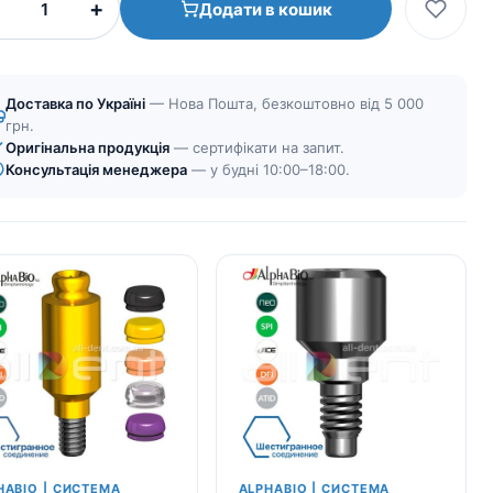
+
Додати в кошик
шаровидный
|
Коническое
узкое
Доставка по Україні
— Нова Пошта, безкоштовно від 5 000
соединение
грн.
Оригінальна продукція
(CHC)
— сертифікати на запит.
Консультація менеджера
— у будні 10:00–18:00.
кількість
HABIO | СИСТЕМА
ALPHABIO | СИСТЕМА