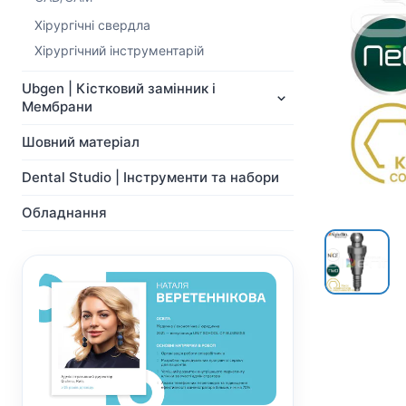
NeoBiotech
Ортопедія
Імпланти
Хірургічні свердла
Система Мульти-Юніт
Ортопедія
абатментів
Хірургічний інструментарій
Система Мульти-Юніт
CAD/CAM
абатментів
Ubgen | Кістковий замінник і
Хірургічні свердла
CAD/CAM
Мембрани
Показати всі
Показати всі
Шовний матеріал
Dental Studio | Інструменти та набори
Обладнання