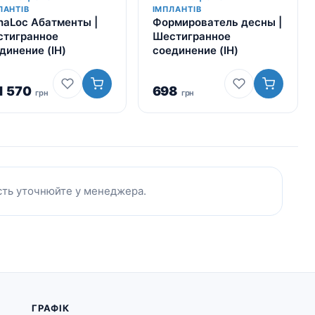
ЛАНТІВ
ІМПЛАНТІВ
haLoc Абатменты |
Формирователь десны |
тигранное
Шестигранное
динение (IH)
соединение (IH)
1 570
698
грн
грн
ість уточнюйте у менеджера.
ГРАФІК