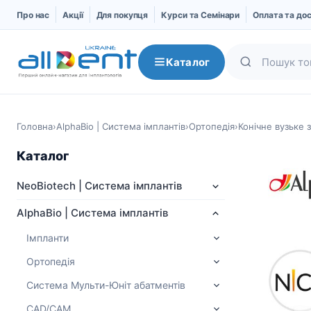
Про нас
Акції
Для покупця
Курси та Семінари
Оплата та до
Каталог
Головна
›
AlphaBio | Система імплантів
›
Ортопедія
›
Конічне вузьке 
Каталог
NeoBiotech | Система імплантів
AlphaBio | Система імплантів
Імпланти
Ортопедія
NeoBiotech | Система
AlphaBio | Система
імплантів
імплантів
Система Мульти-Юніт абатментів
Про компанію
Імпланти
CAD/CAM