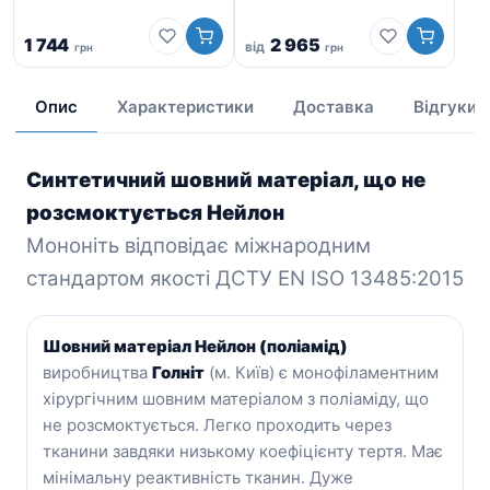
1 744
2 965
від
грн
грн
9
Опис
Характеристики
Доставка
Відгуки
Синтетичний шовний матеріал, що не
розсмоктується Нейлон
Мононіть відповідає міжнародним
стандартом якості ДСТУ ЕN ISO 13485:2015
Шовний матеріал Нейлон (поліамід)
виробництва
Голніт
(м. Київ) є монофіламентним
хірургічним шовним матеріалом з поліаміду, що
не розсмоктується. Легко проходить через
тканини завдяки низькому коефіцієнту тертя. Має
мінімальну реактивність тканин. Дуже