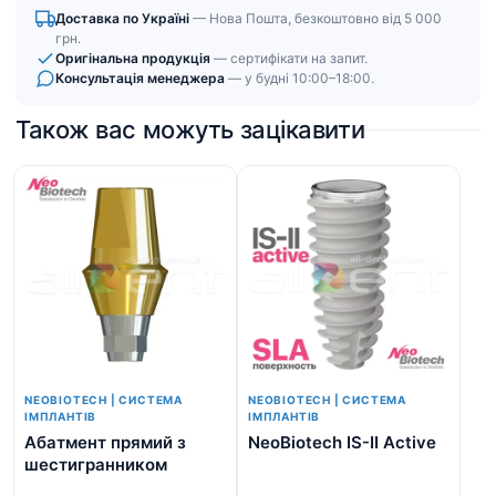
Доставка по Україні
— Нова Пошта, безкоштовно від 5 000
грн.
Оригінальна продукція
— сертифікати на запит.
Консультація менеджера
— у будні 10:00–18:00.
Також вас можуть зацікавити
NEOBIOTECH | СИСТЕМА
NEOBIOTECH | СИСТЕМА
ІМПЛАНТІВ
ІМПЛАНТІВ
Абатмент прямий з
NeoBiotech IS-II Active
Аб
шестигранником