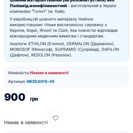
Шовний матеріал Нейлон (не розсмоктується) або
Поліамід монофіламентний
- виготовлений в Україні
компанією "Голніт" (м. Київ).
У виробництві шовного матеріалу Нейлон
використовуємо тільки високоякісну сировину з
Європи, Кореї, Японії та США, яка повністю відповідає
міжнародним медичним вимогам і стандартам.
Аналоги: ETHILON (Етилон), DERMALON (Дермалон),
MONOSOF (Монософ), SUPRAMID (Супрамід), DAFILON
(Дафілон), RESOLON (Резолон).
Наявність:
Немає в наявності
Артикул:
NB2D4016-45
900
грн
Немає в наявності