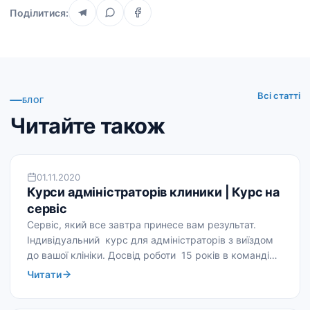
Поділитися:
Всі статті
БЛОГ
Читайте також
КУРСИ ТА СЕМІНАРИ
01.11.2020
Курси адміністраторів клиники | Курс на
сервіс
Сервіс, який все завтра принесе вам результат.
Індивідуальний курс для адміністраторів з виїздом
до вашої клініки. Досвід роботи 15 років в команді…
Читати