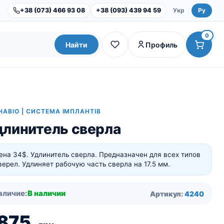
+38 (073) 466 93 08
+38 (093) 439 94 59
Укр
Ру
0
Найти
Профиль
HABIO | СИСТЕМА ІМПЛАНТІВ
длинитель сверла
ена 34$. Удлинитель сверла. Предназначен для всех типов
верел. Удлиняет рабочую часть сверла на 17.5 мм.
Dental Studio |
Оборудование
аличие:
В наличии
Артикул:
4240
Инструменты и наборы
 875