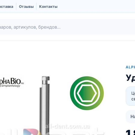
оставка
Отзывы
Контакты
ALP
У
Ц
с
Ubgen | Костный
Шовный материал
Н
заменитель и
Мембраны
1