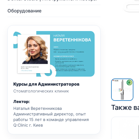
NeoBiotech
Ортопедия
Импланты
Мульти-Юнит абатменты
Оборудование
Ортопедия
CAD/CAM
Мульти-Юнит абатменты
Хирургические сверла
CAD/CAM
Показать все
Показать все
Курсы для Администраторов
Стоматологических клиник
Лектор:
Также в
Наталья Веретенникова
Административный директор, опыт
работы 15 лет в команде управления
Q:Clinic г. Киев