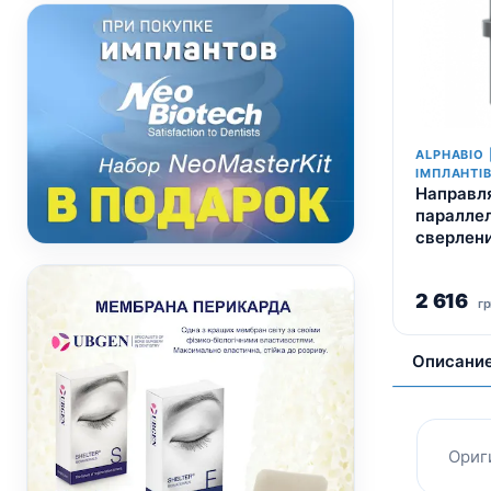
ALPHABIO 
ІМПЛАНТІ
Направл
паралле
сверлен
2 616
гр
Описани
Ориг