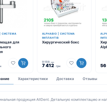
| СИСТЕМА
ALPHABIO | СИСТЕМА
ALP
В
ІМПЛАНТІВ
ІМП
яющая для
Хирургический бокс
Хир
льного
Alp
ия
9 156
грн
Первоначальная
7 412
Текущая
56
н
грн
цена
цена:
составляла
7
еание
Характеристики
Доставка
Отзывы
9
412
156
грн.
грн.
инальная продукция AllDent. Детальную комплектацию и на