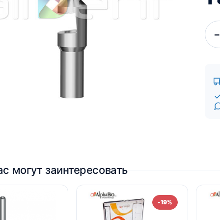
Про компанию UBGEN
Для пациентов
Костный материал RE-
−
BONE
Мембраны SHELTER
ас могут заинтересовать
-19%