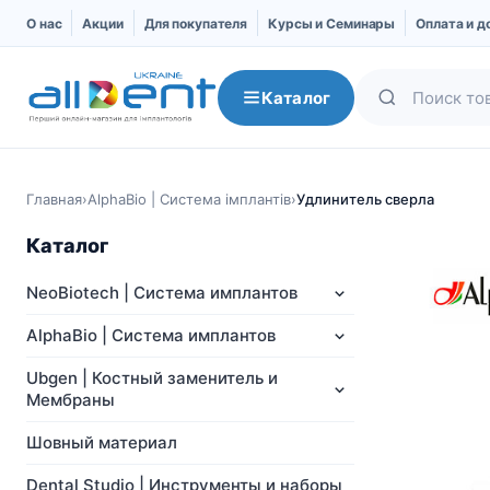
О нас
Акции
Для покупателя
Курсы и Семинары
Оплата и д
Каталог
Главная
›
AlphaBio | Система імплантів
›
Удлинитель сверла
Каталог
NeoBiotech | Система имплантов
AlphaBio | Система имплантов
Ubgen | Костный заменитель и
Мембраны
NeoBiotech | Система
AlphaBio | Система
имплантов
имплантов
Шовный материал
Про компанию
Импланты
Dental Studio | Инструменты и наборы