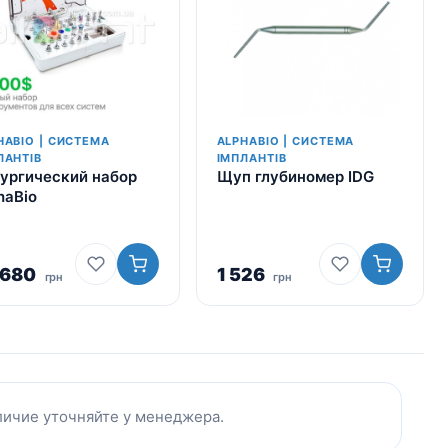
HABIO | СИСТЕМА
ALPHABIO | СИСТЕМА
ЛАНТІВ
ІМПЛАНТІВ
ургический набор
Щуп глубиномер IDG
haBio
 680
1 526
грн
грн
личие уточняйте у менеджера.