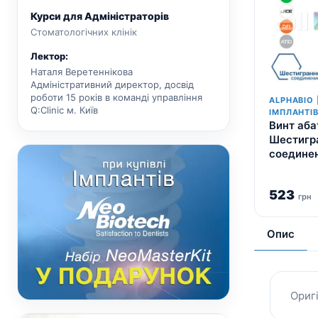
Курси для Адміністраторів
Стоматологічних клінік
Лектор:
Наталя Веретеннікова
Адміністративний директор, досвід
роботи 15 років в команді управління
ALPHABIO 
Q:Clinic м. Київ
ІМПЛАНТІ
Винт аба
Шестигр
соединен
523
грн
Опис
Ориг