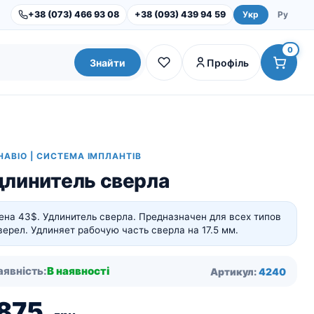
+38 (073) 466 93 08
+38 (093) 439 94 59
Укр
Ру
0
Знайти
Профіль
HABIO | СИСТЕМА ІМПЛАНТІВ
длинитель сверла
ена 43$. Удлинитель сверла. Предназначен для всех типов
верел. Удлиняет рабочую часть сверла на 17.5 мм.
Dental Studio |
Обладнання
аявність:
В наявності
Артикул:
4240
Інструменти та набори
 875