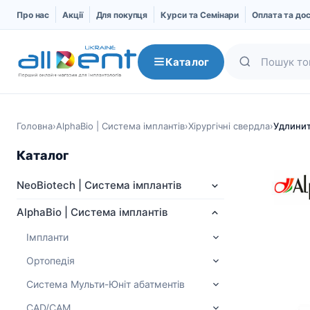
Про нас
Акції
Для покупця
Курси та Семінари
Оплата та до
Каталог
Головна
›
AlphaBio | Система імплантів
›
Хірургічні свердла
›
Удлинит
Каталог
NeoBiotech | Система імплантів
AlphaBio | Система імплантів
Імпланти
Ортопедія
NeoBiotech | Система
AlphaBio | Система
імплантів
імплантів
Система Мульти-Юніт абатментів
Про компанію
Імпланти
CAD/CAM