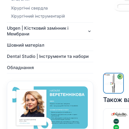
NeoBiotech
Ортопедія
Імпланти
Хірургічні свердла
Система Мульти-Юніт
Ортопедія
абатментів
Хірургічний інструментарій
Система Мульти-Юніт
CAD/CAM
абатментів
Ubgen | Кістковий замінник і
Хірургічні свердла
CAD/CAM
Мембрани
Показати всі
Показати всі
Шовний матеріал
Dental Studio | Інструменти та набори
Обладнання
Також в