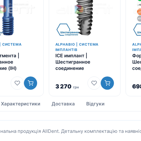
| СИСТЕМА
ALPHABIO | СИСТЕМА
ALP
В
ІМПЛАНТІВ
ІМП
тмента |
ICE имплант |
Фор
анное
Шестигранное
Шес
ие (IH)
соединение
сое
3 270
69
грн
Характеристики
Доставка
Відгуки
інальна продукція AllDent. Детальну комплектацію та наявн