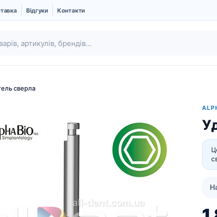
ставка
Відгуки
Контакти
ель сверла
ALP
У
Ц
с
Ubgen | Кістковий
Шовний матеріал
Н
замінник і Мембрани
Про компанію UBGEN
1