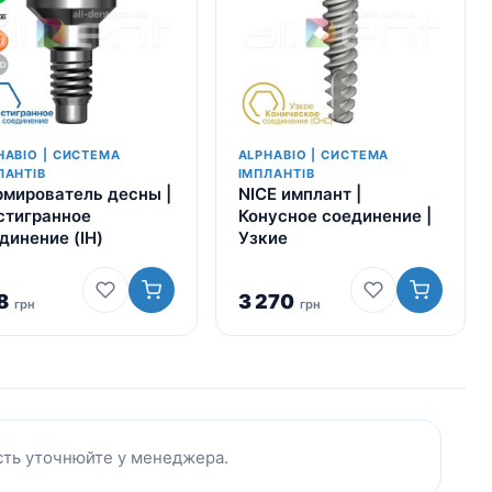
HABIO | СИСТЕМА
ALPHABIO | СИСТЕМА
ЛАНТІВ
ІМПЛАНТІВ
мирователь десны |
NICE имплант |
тигранное
Конусное соединение |
динение (IH)
Узкие
8
3 270
грн
грн
ість уточнюйте у менеджера.