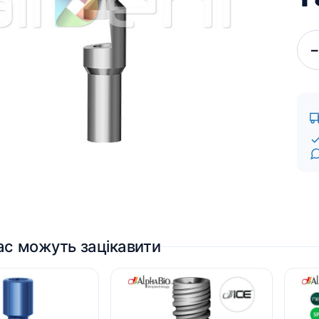
Для пацієнтів
Кістковий матеріал RE-
BONE
−
Мембрани SHELTER
ас можуть зацікавити