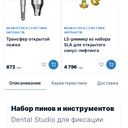
NEOBIOTECH | СИСТЕМА
NEOBIOTECH | СИСТЕМА
ІМПЛАНТІВ
ІМПЛАНТІВ
Трансфер открытой
LS-риммер из набора
Фо
ложки
SLA для открытого
синус-лифтинга
872
4 796
грн
грн
6
Описаниеание
Характеристики
Доставка
Набор пинов и инструментов
Dental Studio для фиксации