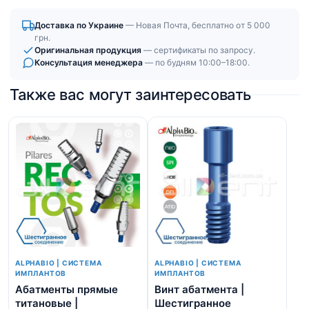
Доставка по Украине
— Новая Почта, бесплатно от 5 000
грн.
Оригинальная продукция
— сертификаты по запросу.
Консультация менеджера
— по будням 10:00–18:00.
Также вас могут заинтересовать
ALPHABIO | СИСТЕМА
ALPHABIO | СИСТЕМА
ИМПЛАНТОВ
ИМПЛАНТОВ
Абатменты прямые
Винт абатмента |
Ne
титановые |
Шестигранное