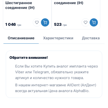
Ше
Шестигранное
соединение (IH)
со
соединение (IH)
1 046
523
грн
грн
4 
Описаниеание
Характеристики
Доставка
Обратите внимание!
Eсли Вы хотите Купить аналог импланта через
Viber или Telegram, обязательно укажите
артикул и количество нужного товара.
В нашем интернет-магазине AllDent (АлДент)
всегда актуальная Цена аналога AlphaBio.