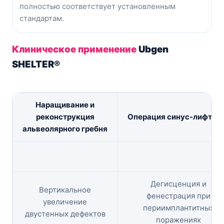
полностью соответствует установленным
стандартам.
Клиническое применение
Ubgen
SHELTER®
Наращивание и
реконструкция
Операция синус-лифтин
альвеолярного гребня
Дегисценция и
Вертикальное
фенестрация при
увеличение
периимплантитных
двустенных дефектов
поражениях