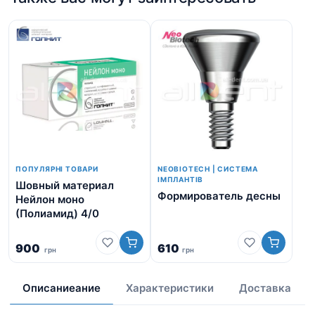
ПОПУЛЯРНІ ТОВАРИ
NEOBIOTECH | СИСТЕМА
ІМПЛАНТІВ
Шовный материал
Формирователь десны
Нейлон моно
Тр
(Полиамид) 4/0
ло
900
610
грн
грн
8
Описаниеание
Характеристики
Доставка