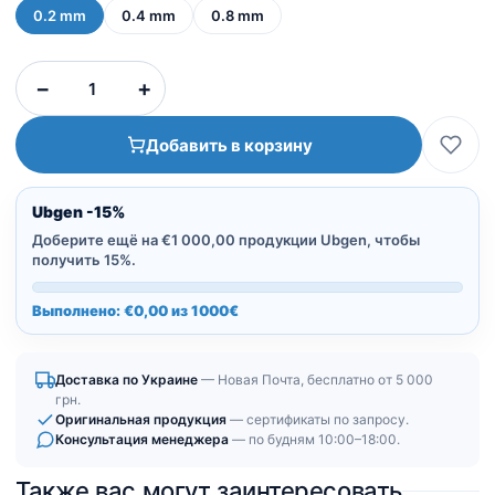
0.2 mm
0.4 mm
0.8 mm
Количество
−
+
товара
Коллагеновая
Добавить в корзину
мембрана
из
бычьего
Ubgen -15%
перикарда
Доберите ещё на €1 000,00 продукции Ubgen, чтобы
Ubgen
получить 15%.
Shelter
Выполнено: €0,00 из 1000€
Fast
|
15х20
Доставка по Украине
— Новая Почта, бесплатно от 5 000
мм
грн.
Оригинальная продукция
— сертификаты по запросу.
Консультация менеджера
— по будням 10:00–18:00.
Также вас могут заинтересовать