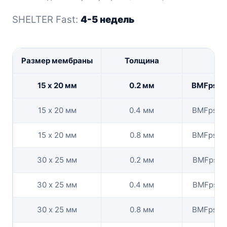
SHELTER Fast:
4-5 недель
Размер мембраны
Толщина
Ко
15 х 20 мм
0.2 мм
BMFpshe
15 х 20 мм
0.4 мм
BMFpshe
15 х 20 мм
0.8 мм
BMFpshe
30 х 25 мм
0.2 мм
BMFpshe
30 х 25 мм
0.4 мм
BMFpshel
30 х 25 мм
0.8 мм
BMFpshe