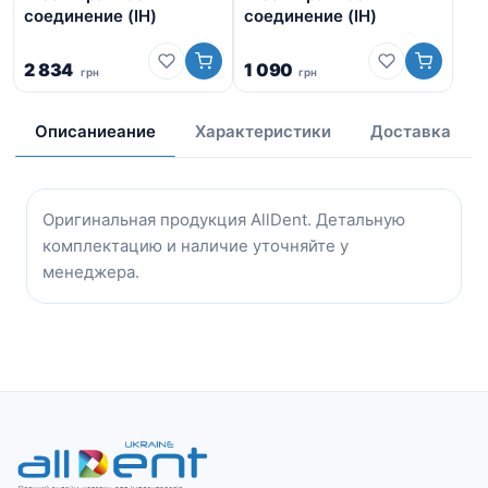
Ше
соединение (IH)
соединение (IH)
со
2 834
1 090
грн
грн
5
Описаниеание
Характеристики
Доставка
Оригинальная продукция AllDent. Детальную
комплектацию и наличие уточняйте у
менеджера.